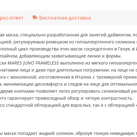
рос-ответ
Бесплатная доставка
я маска, специально разработанная для занятий дайвингом, по
рацией, регулируемым ремешком из гипоаллергенного силикона
 полный цикл производства этих масок сосредоточен в Генуе, в
дизайном, добавляющим захватывающие линии и формы.
ки MARES JUNO FRAMELESS выполнено из мягкого гипоаллерген
натомии лица и даже при длительных погружении, на лице не о
га с монолинзой, изготовленная в Италии, с трехмерной пряж
та, минимизации дискомфорта и следов на лице для оптимально
 двумя кнопками позволяет легко регулировать силиконовый р
что гарантирует превосходный обзор и четкую контрастность.
о стандартной обтюрацией для взрослых, так и с обтюрацией «
ы маски попадает жидкий силикон, образуя тонкую невидимую пл