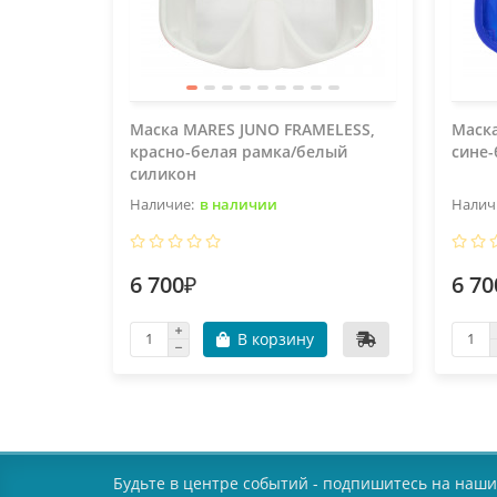
Маска MARES JUNO FRAMELESS,
Маска
красно-белая рамка/белый
сине-
силикон
в наличии
6 700₽
6 70
В корзину
Будьте в центре событий - подпишитесь на наши