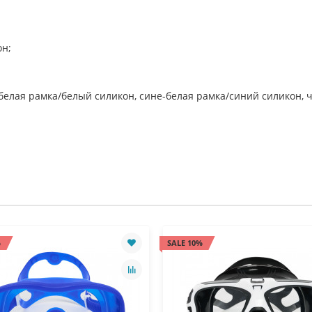
он;
о-белая рамка/белый силикон, сине-белая рамка/синий силикон,
%
SALE 10%