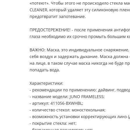
«потеют». Чтобы этого не происходило стекла 
CLEANER, который удаляет эту силиконовую пле
предотвратит запотевание.
ПРЕДОСТЕРЕЖЕНИЕ! - после применения антифога
глаза необходимо их срочно промыть большим к
ВАЖНО: Маска, это индивидуальное снаряжение, и
себя воздух и задержать дыхание. Маска должна 
на лице, в таком случае маска никогда не буде пр
попадать вода.
Характеристики:
- рекомендации по применению: дайвинг, подвод
- название модели: JUNO FRAMELESS;
- артикул: 411056-BXWHBL;
- количество стекол: моностекольная;
- возможность установки корректирующих линз (д
- покрытие стекла: нет;
- безрамочная технология: нет;