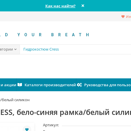
Как нас найти?
Из
LD YOUR BREATH
тегории
 и акции
Каталоги производителей
Руководства для польз
а/белый силикон
SS, бело-синяя рамка/белый сили
Артикул: