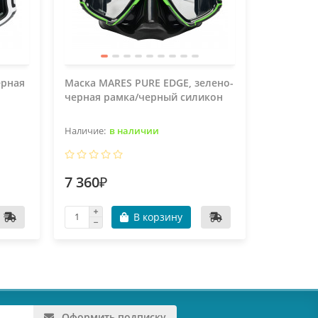
ерная
Маска MARES PURE EDGE, зелено-
Маска MA
черная рамка/черный силикон
серая ра
в наличии
7 360₽
7 360₽
В корзину
Оформить подписку