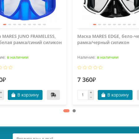
 MARES JUNO FRAMELESS,
Маска MARES EDGE, бело-ч
белая рамка/синий силикон
рамка/черный силикон
в наличии
в наличии
0₽
7 360₽
В корзину
В корзину