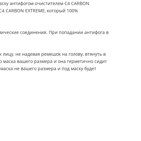
маску антифогом-очистителем C4 CARBON
г C4 CARBON EXTREME, который 100%
мические соединения. При попадании антифога в
лицу, не надевая ремешок на голову, втянуть в
что маска вашего размера и она герметично сидит
е маска не вашего размера и под маску будет