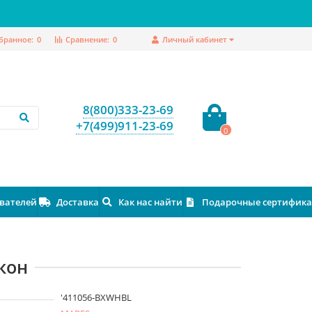
бранное:
0
Сравнение:
0
Личный кабинет
8(800)333-23-69
+7(499)911-23-69
0
ователей
Доставка
Как нас найти
Подарочные сертифик
кон
'411056-BXWHBL