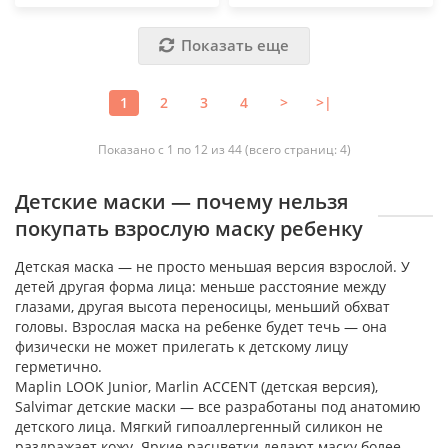
Показать еще
1
2
3
4
>
>|
Показано с 1 по 12 из 44 (всего страниц: 4)
Детские маски — почему нельзя
покупать взрослую маску ребенку
Детская маска — не просто меньшая версия взрослой. У
детей другая форма лица: меньше расстояние между
глазами, другая высота переносицы, меньший обхват
головы. Взрослая маска на ребенке будет течь — она
физически не может прилегать к детскому лицу
герметично.
Mарlin LOOK Junior, Marlin ACCENT (детская версия),
Salvimar детские маски — все разработаны под анатомию
детского лица. Мягкий гипоаллергенный силикон не
раздражает кожу. Яркие расцветки делают маску более