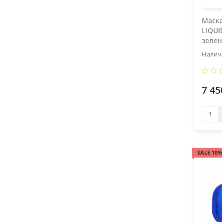
Маск
LIQUI
зеле
7 45
SALE 10