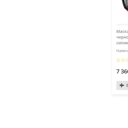
Маска
черн
сили
7 36