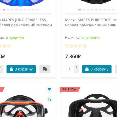
 MARES JUNO FRAMELESS,
Маска MARES PURE EDGE, зе
белая рамка/синий силикон
черная рамка/черный сили
в наличии
в наличии
0₽
7 360₽
В корзину
В корзину
%
SALE 10%