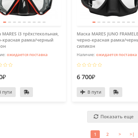
 MARES i3 трёхстекольная,
Маска MARES JUNO FRAMELE
о-красная рамка/черный
черно-красная рамка/черн
кон
силикон
ожидается поставка
ожидается поставка
0₽
6 700₽
В пути
В пути
Показать еще
1
2
>
>|