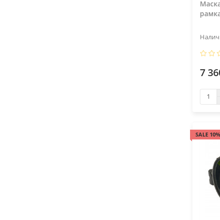
Маска
рамк
7 36
SALE 10