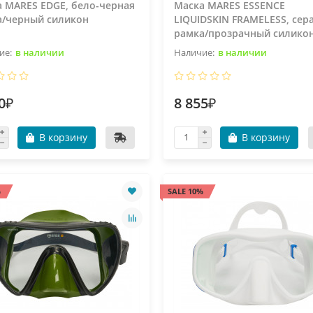
 MARES EDGE, бело-черная
Маска MARES ESSENCE
а/черный силикон
LIQUIDSKIN FRAMELESS, сер
рамка/прозрачный силико
в наличии
в наличии
0₽
8 855₽
В корзину
В корзину
%
SALE 10%