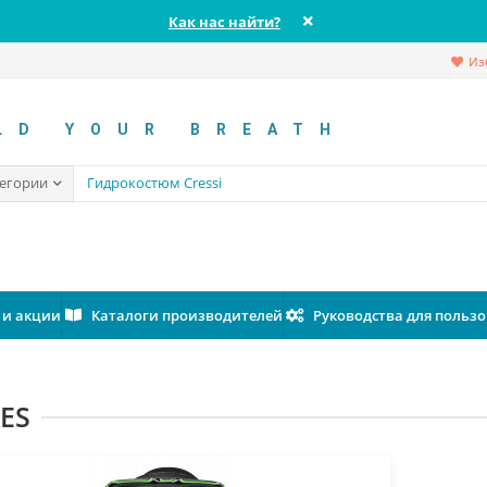
Как нас найти?
Из
LD YOUR BREATH
тегории
 и акции
Каталоги производителей
Руководства для польз
ES