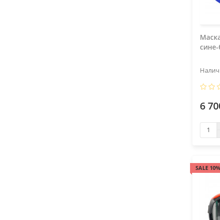
Маска
сине-
6 70
SALE 10