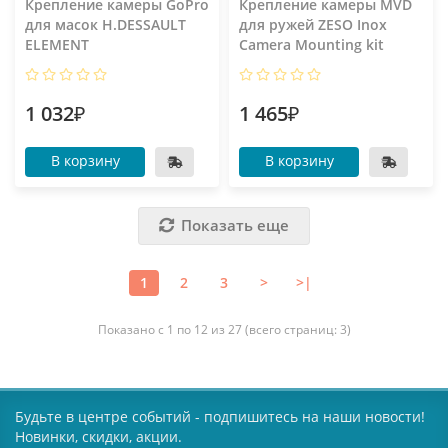
Крепление камеры GoPro
Крепление камеры MVD
для масок H.DESSAULT
для ружей ZESO Inox
ELEMENT
Camera Mounting kit
1 032₽
1 465₽
В корзину
В корзину
Показать еще
1
2
3
>
>|
Показано с 1 по 12 из 27 (всего страниц: 3)
Будьте в центре событий - подпишитесь на наши новости!
Новинки, скидки, акции.