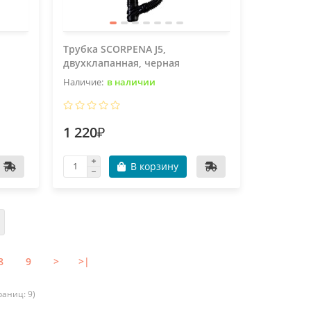
Трубка SCORPENA J5,
двухклапанная, черная
в наличии
1 220₽
В корзину
8
9
>
>|
раниц: 9)