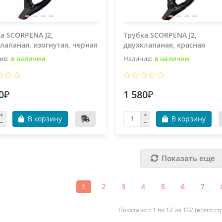
а SCORPENA J2,
Трубка SCORPENA J2,
лапаная, изогнутая, черная
двухклапаная, красная
в наличии
в наличии
0₽
1 580₽
В корзину
В корзину
Показать еще
1
2
3
4
5
6
7
Показано с 1 по 12 из 102 (всего ст