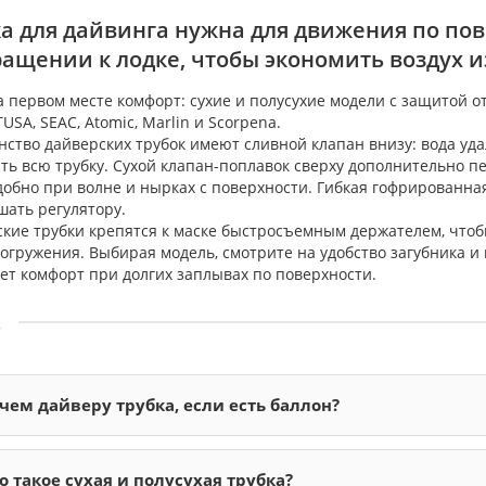
ка для дайвинга нужна для движения по по
ащении к лодке, чтобы экономить воздух и
а первом месте комфорт: сухие и полусухие модели с защитой о
USA, SEAC, Atomic, Marlin и Scorpena.
ство дайверских трубок имеют сливной клапан внизу: вода уда
ть всю трубку. Сухой клапан-поплавок сверху дополнительно пер
добно при волне и нырках с поверхности. Гибкая гофрированная
шать регулятору.
кие трубки крепятся к маске быстросъемным держателем, чтобы
огружения. Выбирая модель, смотрите на удобство загубника и
т комфорт при долгих заплывах по поверхности.
.
чем дайверу трубка, если есть баллон?
о такое сухая и полусухая трубка?