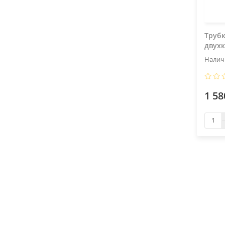
Трубк
двухк
1 58