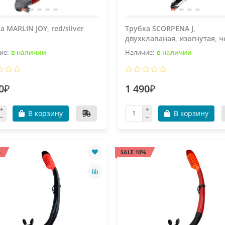
а MARLIN JOY, red/silver
Трубка SCORPENA J,
двухклапаная, изогнутая, 
в наличии
в наличии
0₽
1 490₽
В корзину
В корзину
%
SALE 10%