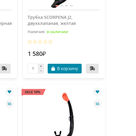
Трубка SCORPENA J2,
черная
двухклапаная, желтая
в наличии
1 580₽
В корзину
SALE 10%