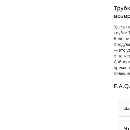
Труб
возвр
Здесь н
трубки T
Большин
продува
— это у
и не ме
Дайверс
время п
повышае
F.A.Q
За
Чт