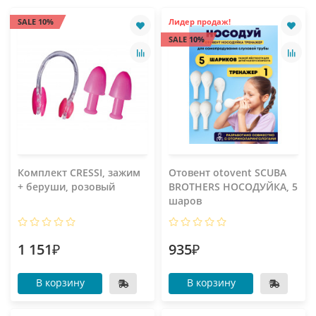
SALE 10%
Лидер продаж!
SALE 10%
Комплект CRESSI, зажим
Отовент otovent SCUBA
+ беруши, розовый
BROTHERS НОСОДУЙКА, 5
шаров
1 151₽
935₽
В корзину
В корзину