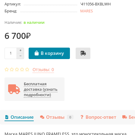
Артикул:
'411056-BXBLWH
Бренд:
MARES
в наличии
6 700₽
В корзину
Отзывы: 0
Бесплатная
доставка (узнать
подробности)
Описание
Отзывы
Вопрос-ответ
Бе
0
Маска MARES JUNO FRAMELESS, это моностекольная маска,