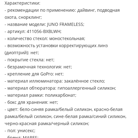
Характеристики:
- рекомендации по применению: дайвинг, подводная
охота, снорклинг;
- название модели: JUNO FRAMELESS;
- артикул: 411056-BXBLWH;
- количество стекол: моностекольная;
- возможность установки корректирующих линз
(диоптрий): нет;
- покрытие стекла: нет;
- безрамочная технология: нет;
- крепление для GoPro: нет;
- материал иллюминатора: закалённое стекло;
- материал обтюратора: гипоаллергенный силикон;
- материал рамки: поликарбонат;
- бокс для хранения: нет;
- цвет: бело-синяя рамка/белый силикон, красно-белая
рамка/белый силикон, сине-белая рамка/синий силикон,
черно-красная рамка/черный силикон;
- пол: унисекс;
- бренд: MARES;