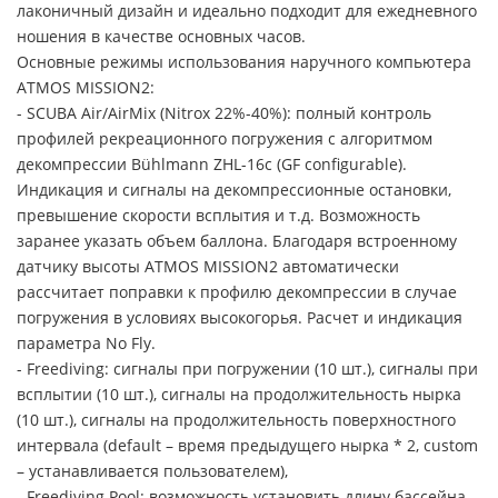
лаконичный дизайн и идеально подходит для ежедневного
ношения в качестве основных часов.
Основные режимы использования наручного компьютера
ATMOS MISSION2:
- SCUBA Air/AirMix (Nitrox 22%-40%): полный контроль
профилей рекреационного погружения с алгоритмом
декомпрессии Bühlmann ZHL-16c (GF configurable).
Индикация и сигналы на декомпрессионные остановки,
превышение скорости всплытия и т.д. Возможность
заранее указать объем баллона. Благодаря встроенному
датчику высоты ATMOS MISSION2 автоматически
рассчитает поправки к профилю декомпрессии в случае
погружения в условиях высокогорья. Расчет и индикация
параметра No Fly.
- Freediving: сигналы при погружении (10 шт.), сигналы при
всплытии (10 шт.), сигналы на продолжительность нырка
(10 шт.), сигналы на продолжительность поверхностного
интервала (default – время предыдущего нырка * 2, custom
– устанавливается пользователем),
- Freediving Pool: возможность установить длину бассейна,