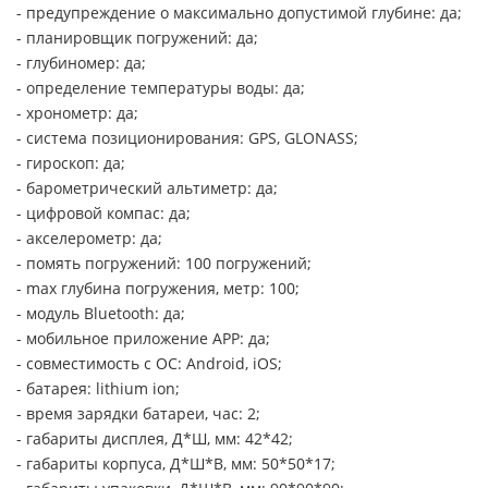
- предупреждение о максимально допустимой глубине: да;
- планировщик погружений: да;
- глубиномер: да;
- определение температуры воды: да;
- хронометр: да;
- система позиционирования: GPS, GLONASS;
- гироскоп: да;
- барометрический альтиметр: да;
- цифровой компас: да;
- акселерометр: да;
- помять погружений: 100 погружений;
- max глубина погружения, метр: 100;
- модуль Bluetooth: да;
- мобильное приложение APP: да;
- совместимость с ОС: Android, iOS;
- батарея: lithium ion;
- время зарядки батареи, час: 2;
- габариты дисплея, Д*Ш, мм: 42*42;
- габариты корпуса, Д*Ш*В, мм: 50*50*17;