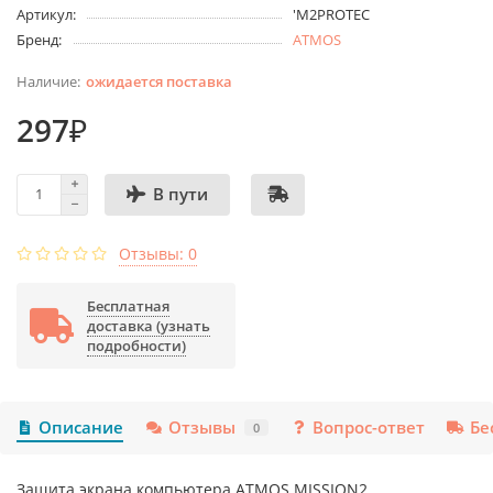
Артикул:
'M2PROTEC
Бренд:
ATMOS
ожидается поставка
297₽
В пути
Отзывы: 0
Бесплатная
доставка (узнать
подробности)
Описание
Отзывы
Вопрос-ответ
Бе
0
Защита экрана компьютера ATMOS MISSION2