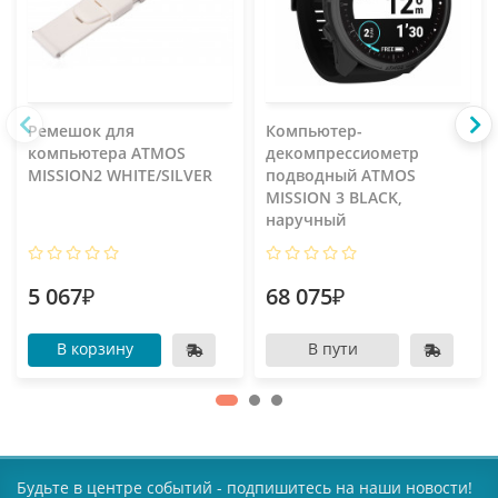
Ремешок для
Компьютер-
компьютера ATMOS
декомпрессиометр
MISSION2 WHITE/SILVER
подводный ATMOS
MISSION 3 BLACK,
наручный
5 067₽
68 075₽
В корзину
В пути
Будьте в центре событий - подпишитесь на наши новости!