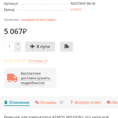
Артикул:
'M2STRAP-BK-M
Бренд:
ATMOS
ожидается поставка
5 067₽
В пути
Отзывы: 0
Бесплатная
доставка (узнать
подробности)
Описание
Отзывы
Вопрос-ответ
Бе
0
Ремешок для компьютера ATMOS MISSION2 это запасной