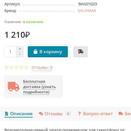
Артикул:
'BAG0102O
Бренд:
SALVIMAR
в наличии
1 210₽
В корзину
Отзывы: 0
Бесплатная
доставка (узнать
подробности)
Описание
Отзывы
Вопрос-ответ
Бе
0
Водонепроницаемый чехол-гермомешок для смартфона от