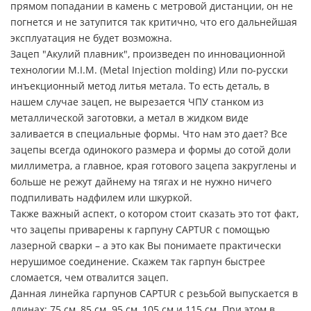
прямом попадании в камень с метровой дистанции, он не
погнется и не затупится так критично, что его дальнейшая
эксплуатация не будет возможна.
Зацеп "Акулий плавник", произведен по инновационной
технологии M.I.M. (Metal Injection molding) Или по-русски
инъекционный метод литья метала. То есть деталь, в
нашем случае зацеп, не вырезается ЧПУ станком из
металлической заготовки, а метал в жидком виде
заливается в специальные формы. Что нам это дает? Все
зацепы всегда одинокого размера и формы до сотой доли
миллиметра, а главное, края готового зацепа закруглены и
больше не режут дайнему на тягах и не нужно ничего
подпиливать надфилем или шкуркой.
Также важный аспект, о котором стоит сказать это тот факт,
что зацепы приварены к гарпуну CAPTUR с помощью
лазерной сварки – а это как Вы понимаете практически
нерушимое соединение. Скажем так гарпун быстрее
сломается, чем отвалится зацеп.
Данная линейка гарпунов CAPTUR с резьбой выпускается в
длинах: 75 см, 85 см. 95 см, 105 см и 115 см. При этом в