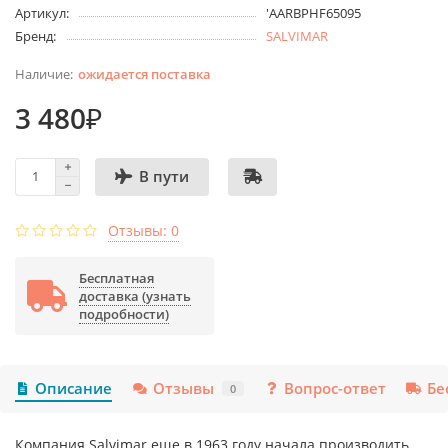
Артикул:
'AARBPHF65095
Бренд:
SALVIMAR
ожидается поставка
3 480₽
В пути
Отзывы: 0
Бесплатная
доставка (узнать
подробности)
Описание
Отзывы
Вопрос-ответ
Бе
0
Компания Salvimar еще в 1963 году начала производить