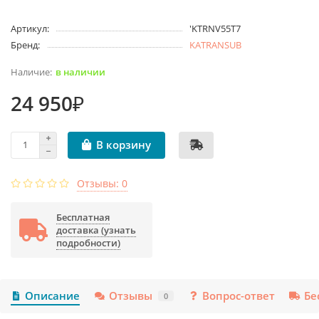
Артикул:
'KTRNV55T7
Бренд:
KATRANSUB
в наличии
24 950₽
В корзину
Отзывы: 0
Бесплатная
доставка (узнать
подробности)
Описание
Отзывы
Вопрос-ответ
Бе
0