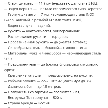
— Ствол, диаметр — 11,9 мм (нержавеющая сталь 316L);
— Зацеп поршня — шептало классического типа, короткое;
— Гарпун, диаметр — 7 мм, нержавеющая сталь INOX
174ph, калёный, с резьбой М7 или таитянский;
— Зацеп гарпуна — задний;
— Рукоять — анатомическая, универсальная;
— Расположение рукояти — торцевое;
— Прорезиненная рукоять — да (жёлтая вставка);
— Линесбрасыватель — боковой, активного типа;
— Материалы курка и линесброса — нержавеющая сталь
316L;
— Предохранитель — да (кнопка блокировки спускового
курка);
— Крепление катушки — предусмотрено, на рукояти;
— Рабочая закачка — 22–25 кг/см2 (максимум до 35);
— Дальность боя — до 4,5 метров;
— Плавучесть без гарпуна — положительная;
— Вес ружья (без гарпуна) — 520 г;
— Страна бренда — Россия;