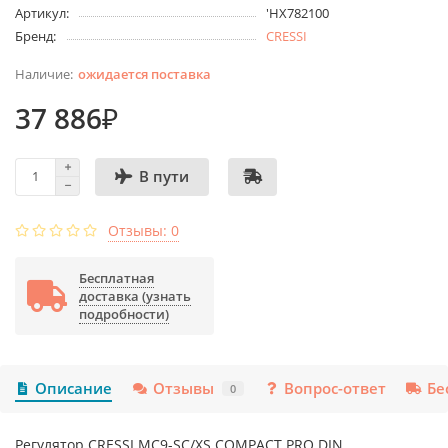
Артикул:
'HX782100
Бренд:
CRESSI
ожидается поставка
37 886₽
В пути
Отзывы: 0
Бесплатная
доставка (узнать
подробности)
Описание
Отзывы
Вопрос-ответ
Бе
0
Регулятор CRESSI MC9-SC/XS COMPACT PRO DIN