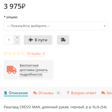
3 975₽
* опции:
В пути
Отзывы: 0
Бесплатная
доставка (узнать
подробности)
Описание
Отзывы
Вопрос-ответ
Бе
0
Рашгард CRESSI MAN, длинный рукав, черный, р-р XL/6 (54)