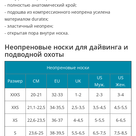
- полностью анатомический крой;
- подошва из компрессионного неопрена усилена
материалом duratex;
- эластичный неопрен;
- открытая пора внутри носка.
Неопреновые носки для дайвинга и
подводной охоты
Неопреновые носки
US
US
Размер
CM
EU
UK
Муж.
Жен.
XXXS
20-21
32-33
1-2
2-3
3-4
XXS
21,1-22,5
34-35,5
2,5-3,5
3,5-4,5
4,5-5,5
XS
22,6-23,5
36-37
4-4,5
5-5,5
6-6,5
S
23,6-25
38-39,5
5,5-6,5
6,5-7,5
7,5-8,5