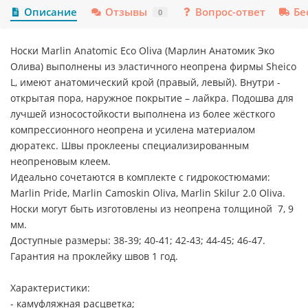
Описание
Отзывы
Вопрос-ответ
Бе
0
Носки Marlin Anatomic Eco Oliva (Марлин Анатомик Эко
Олива) выполнены из эластичного неопрена фирмы Sheico
L, имеют анатомический крой (правый, левый). Внутри -
открытая пора, наружное покрытие – лайкра. Подошва для
лучшей износостойкости выполнена из более жёсткого
компрессионного неопрена и усилена материалом
дюратекс. Швы проклеены специализированным
неопреновым клеем.
Идеально сочетаются в комплекте с гидрокостюмами:
Marlin Pride, Marlin Camoskin Oliva, Marlin Skilur 2.0 Oliva.
Носки могут быть изготовлены из неопрена толщиной 7, 9
мм.
Доступные размеры: 38-39; 40-41; 42-43; 44-45; 46-47.
Гарантия на проклейку швов 1 год.
Характеристики:
- камуфляжная расцветка;