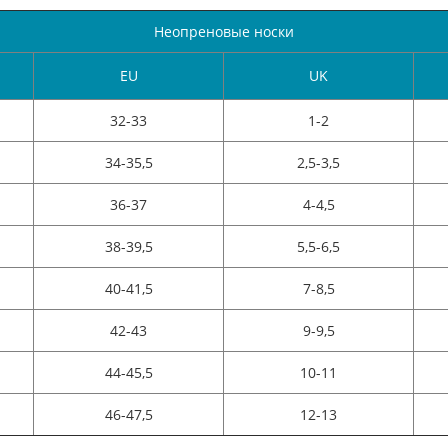
Неопреновые носки
EU
UK
32-33
1-2
34-35,5
2,5-3,5
36-37
4-4,5
38-39,5
5,5-6,5
40-41,5
7-8,5
42-43
9-9,5
44-45,5
10-11
46-47,5
12-13