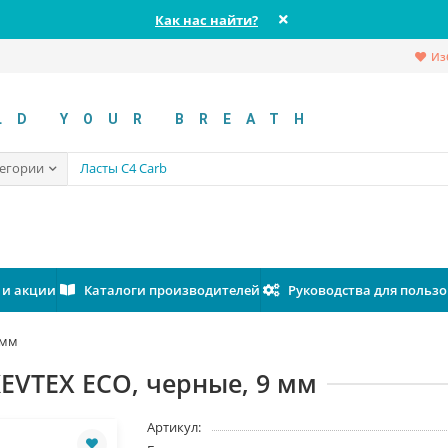
Как нас найти?
Из
LD YOUR BREATH
тегории
 и акции
Каталоги производителей
Руководства для польз
 мм
VTEX ECO, черные, 9 мм
Артикул: