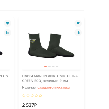
Лидер прода
YLON
Носки MARLIN ANATOMIC ULTRA
Носки MA
GREEN ECO, зеленые, 9 мм
3 мм
ожидается поставка
2 537₽
1 936₽