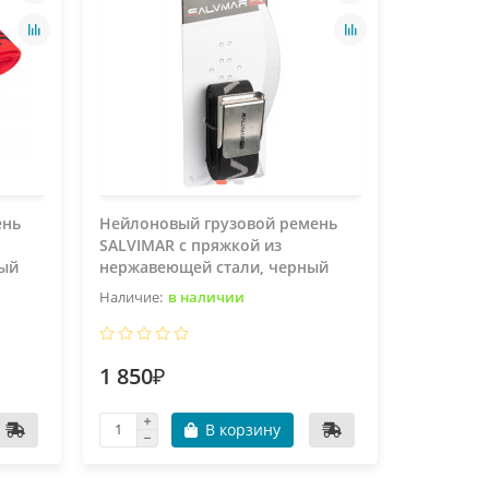
ень
Нейлоновый грузовой ремень
Нейлоно
SALVIMAR с пряжкой из
SALVIMAR
ный
нержавеющей стали, черный
болотны
в наличии
1 850₽
1 490₽
В корзину