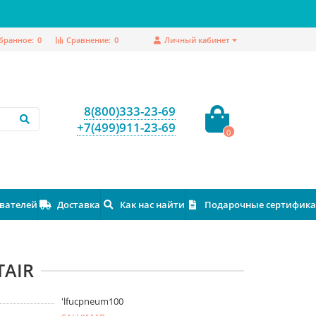
бранное:
0
Сравнение:
0
Личный кабинет
8(800)333-23-69
+7(499)911-23-69
0
ователей
Доставка
Как нас найти
Подарочные сертифик
TAIR
'lfucpneum100