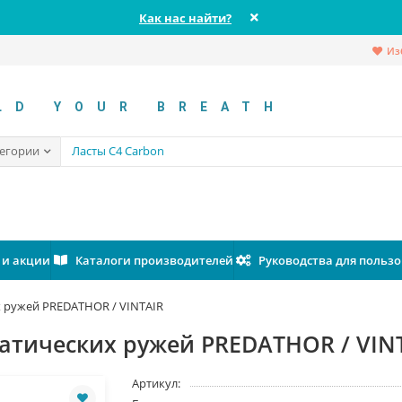
Как нас найти?
Из
LD YOUR BREATH
тегории
 и акции
Каталоги производителей
Руководства для польз
 ружей PREDATHOR / VINTAIR
атических ружей PREDATHOR / VIN
Артикул: