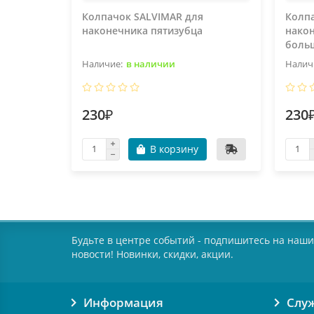
Колпачок SALVIMAR для
Колп
наконечника пятизубца
након
боль
в наличии
230₽
230
В корзину
Будьте в центре событий - подпишитесь на наши
новости! Новинки, скидки, акции.
Информация
Слу