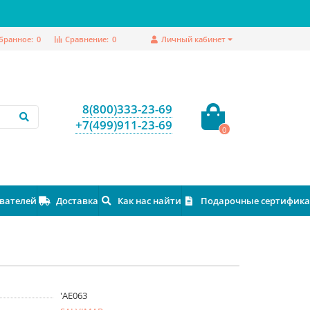
бранное:
0
Сравнение:
0
Личный кабинет
8(800)333-23-69
+7(499)911-23-69
0
ователей
Доставка
Как нас найти
Подарочные сертифик
'AE063