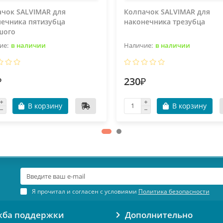
ачок SALVIMAR для
Колпачок SALVIMAR для
ечника пятизубца
наконечника трезубца
шого
в наличии
в наличии
₽
230₽
В корзину
В корзину
Я прочитал и согласен с условиями
Политика безопасности
жба поддержки
Дополнительно