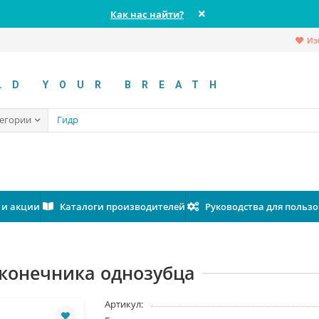
Как нас найти?
Из
LD YOUR BREATH
тегории
 и акции
Каталоги производителей
Руководства для польз
аконечника однозубца
Артикул: