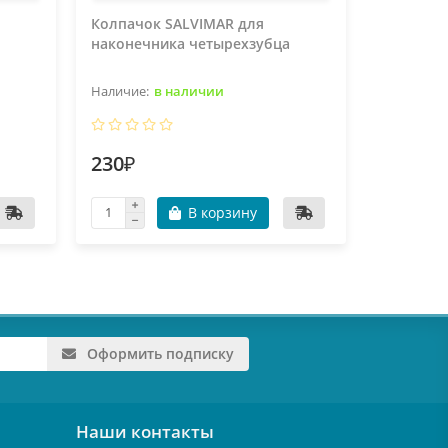
Колпачок SALVIMAR для
Колпачок
наконечника четырехзубца
наконечн
большог
в наличии
230₽
230₽
В корзину
Оформить подписку
Наши контакты