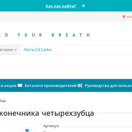
Как нас найти?
Из
LD YOUR BREATH
тегории
 и акции
Каталоги производителей
Руководства для польз
бца
аконечника четырехзубца
Артикул: