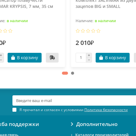
енсатор плавучести
Комплект SALVIMAR из дву
MAR KRYPSIS, 7 мм, 35 см
зацепов BIG и SMALL
в наличии
в наличии
0₽
2 010₽
В корзину
В корзину
Я прочитал и согласен с условиями
Политика безопасности
жба поддержки
Дополнительно
ная связь
Каталоги производителей