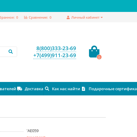
бранное:
0
Сравнение:
0
Личный кабинет
8(800)333-23-69
+7(499)911-23-69
0
ователей
Доставка
Как нас найти
Подарочные сертифик
'AE059