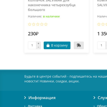
Колпачок SALVIMAR для
Комп
наконечника четырехзубца
SALVI
большого
в наличии
230₽
1 35
В корзину
Будьте в центре событий - подпишитесь на наши
новости! Новинки, скидки, акции.
Информация
Слу
Доставка
Обрат