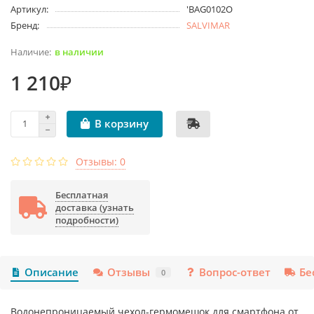
Артикул:
'BAG0102O
Бренд:
SALVIMAR
в наличии
1 210₽
В корзину
Отзывы: 0
Бесплатная
доставка (узнать
подробности)
Описание
Отзывы
Вопрос-ответ
Бе
0
Водонепроницаемый чехол-гермомешок для смартфона от