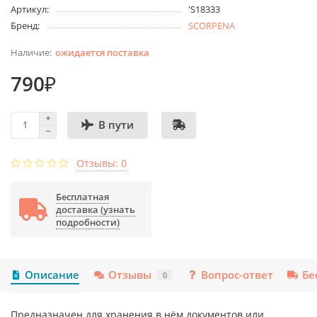
Артикул:
'S18333
Бренд:
SCORPENA
ожидается поставка
790₽
В пути
Отзывы: 0
Бесплатная
доставка (узнать
подробности)
Описание
Отзывы
Вопрос-ответ
Бе
0
Предназначен для хранения в нём документов или