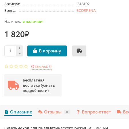
Артикул:
'S18192
Бренд:
SCORPENA
в наличии
1 820₽
В корзину
Отзывы: 0
Бесплатная
доставка (узнать
подробности)
Описание
Отзывы
Вопрос-ответ
Бе
0
Сумка-чехол для пневматического ружья SCORPENA