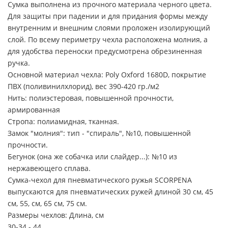
Сумка выполнена из прочного материала черного цвета.
Для защиты при падении и для придания формы между
внутренним и внешним слоями проложен изолирующий
слой. По всему периметру чехла расположена молния, а
для удобства переноски предусмотрена обрезиненная
ручка.
Основной материал чехла: Poly Oxford 1680D, покрытие
ПВХ (поливинилхлорид), вес 390-420 гр./м2
Нить: полиэстеровая, повышенной прочности,
армированная
Стропа: полиамидная, тканная.
Замок "молния": тип - "спираль", №10, повышенной
прочности.
Бегунок (она же собачка или слайдер...): №10 из
нержавеющего сплава.
Сумка-чехол для пневматического ружья SCORPENA
выпускаются для пневматических ружей длиной 30 см, 45
см, 55, см, 65 см, 75 см.
Размеры чехлов: Длина, см
30-34 - 44