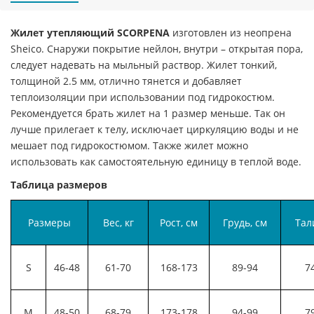
Жилет утепляющий SCORPENA
изготовлен из неопрена
Sheico. Снаружи покрытие нейлон, внутри – открытая пора,
следует надевать на мыльный раствор. Жилет тонкий,
толщиной 2.5 мм, отлично тянется и добавляет
теплоизоляции при использовании под гидрокостюм.
Рекомендуется брать жилет на 1 размер меньше. Так он
лучше прилегает к телу, исключает циркуляцию воды и не
мешает под гидрокостюмом. Также жилет можно
использовать как самостоятельную единицу в теплой воде.
Таблица размеров
Размеры
Вес, кг
Рост, см
Грудь, см
Тал
S
46-48
61-70
168-173
89-94
7
M
48-50
68-79
173-178
94-99
7