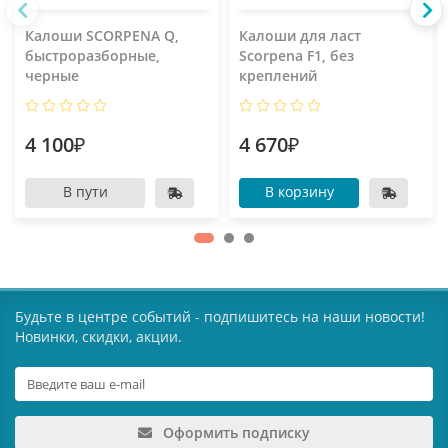
Калоши SCORPENA Q,
Калоши для ласт
быстроразборные,
Scorpena F1, без
черные
креплений
4 100₽
4 670₽
В пути
В корзину
Будьте в центре событий - подпишитесь на наши новости!
Новинки, скидки, акции.
Оформить подписку