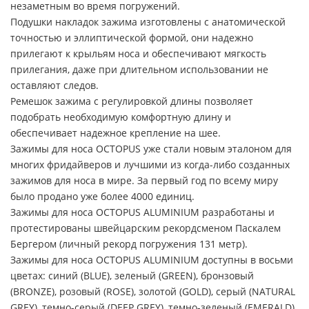
незаметным во время погружений.
Подушки накладок зажима изготовлены с анатомической
точностью и эллиптической формой, они надежно
прилегают к крыльям носа и обеспечивают мягкость
прилегания, даже при длительном использовании не
оставляют следов.
Ремешок зажима с регулировкой длины позволяет
подобрать необходимую комфортную длину и
обеспечивает надежное крепление на шее.
Зажимы для носа OCTOPUS уже стали новым эталоном для
многих фридайверов и лучшими из когда-либо созданных
зажимов для носа в мире. За первый год по всему миру
было продано уже более 4000 единиц.
Зажимы для носа OCTOPUS ALUMINIUM разработаны и
протестированы швейцарским рекордсменом Паскалем
Бергером (личный рекорд погружения 131 метр).
Зажимы для носа OCTOPUS ALUMINIUM доступны в восьми
цветах: синий (BLUE), зеленый (GREEN), бронзовый
(BRONZE), розовый (ROSE), золотой (GOLD), серый (NATURAL
GREY), темно-серый (DEEP GREY), темно-зеленый (EMERALD).