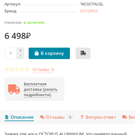
Артикул:
'NCOCTALGL
Бренд:
OCTOPUS
в наличии
6 498₽
В корзину
Отзывы: 0
Бесплатная
доставка (узнать
подробности)
Описание
Отзывы
Вопрос-ответ
Бе
0
Зажим для носа OCTOPUS ALUMINIUM, это универсальный