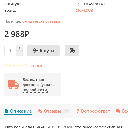
Артикул:
'711-D145/78.EXT
Бренд:
SIGALSUB
ожидается поставка
2 988₽
В пути
Отзывы: 0
Бесплатная
доставка (узнать
подробности)
Описание
Отзывы
Вопрос-ответ
Бе
0
Тяга кольцевая SIGALSUB EXTREME, это высокоэффективная