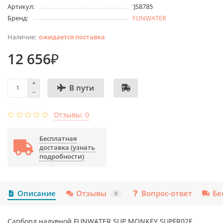
Артикул:
'JS8785
Бренд:
FUNWATER
ожидается поставка
12 656₽
В пути
Отзывы: 0
Бесплатная
доставка (узнать
подробности)
Описание
Отзывы
Вопрос-ответ
Бе
0
Сапборд надувной FUNWATER SUP MONKEY SUPFR02E