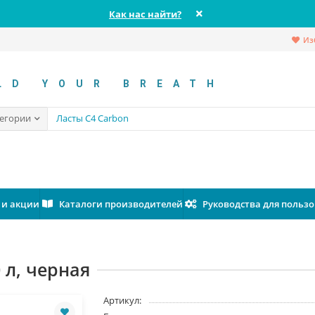
Как нас найти?
Из
LD YOUR BREATH
тегории
 и акции
Каталоги производителей
Руководства для польз
 л, черная
Артикул: