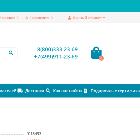
бранное:
0
Сравнение:
0
Личный кабинет
8(800)333-23-69
+7(499)911-23-69
0
ователей
Доставка
Как нас найти
Подарочные сертифик
'013493