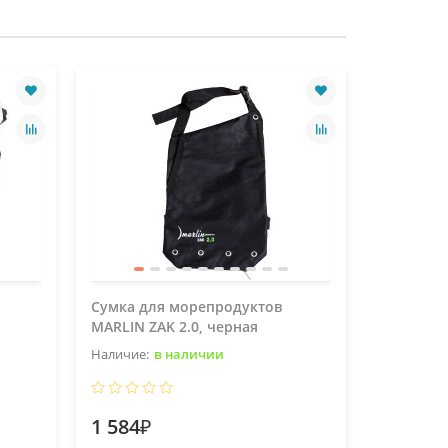
Сумка для морепродуктов
Сумка дл
MARLIN ZAK 2.0, черная
MARLIN Z
в наличии
1 584₽
1 672₽