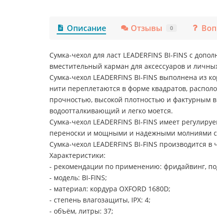
Описание
Отзывы
Воп
0
Сумка-чехол для ласт LEADERFINS BI-FINS с доп
вместительный карман для аксессуаров и личных
Сумка-чехол LEADERFINS BI-FINS выполнена из к
нити переплетаются в форме квадратов, распол
прочностью, высокой плотностью и фактурным 
водоотталкивающий и легко моется.
Сумка-чехол LEADERFINS BI-FINS имеет регулиру
переноски и мощными и надежными молниями с
Сумка-чехол LEADERFINS BI-FINS производится в 
Характеристики:
- рекомендации по применению: фридайвинг, по
- модель: BI-FINS;
- материал: кордура OXFORD 1680D;
- степень влагозащиты, IPX: 4;
- объём, литры: 37;