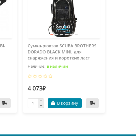
BI-
Сумка-рюкзак SCUBA BROTHERS
Сумка-р
DORADO BLACK MINI, для
CAPRI BLU
снаряжения и коротких ласт
трубки
в наличии
4 073₽
2 480₽
В корзину
В пу