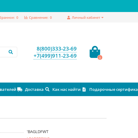
бранное:
0
Сравнение:
0
Личный кабинет
8(800)333-23-69
+7(499)911-23-69
0
ователей
Доставка
Как нас найти
Подарочные сертифик
'BAGLDFWT