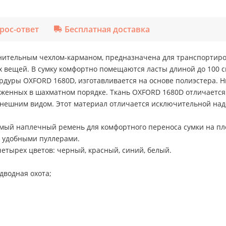
рос-ответ
Бесплатная доставка
олнительным чехлом-карманом, предназначена для транспортиро
 вещей. В сумку комфортно помещаются ласты длиной до 100 с
ордуры OXFORD 1680D, изготавливается на основе полиэстера.
оженных в шахматном порядке. Ткань OXFORD 1680D отличаетс
внешним видом. Этот материал отличается исключительной на
емый наплечный ремень для комфортного переноса сумки на пл
 удобными пуллерами.
четырех цветов: черный, красный, синий, белый.
дводная охота;