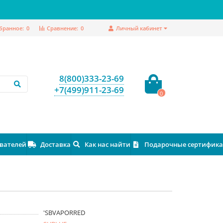
бранное:
0
Сравнение:
0
Личный кабинет
8(800)333-23-69
+7(499)911-23-69
0
ователей
Доставка
Как нас найти
Подарочные сертифик
'SBVAPORRED