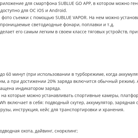
приложение для смартфона SUBLUE GO APP, в котором можно ге
доступно для ОС iOS и Android.
фото съемки с помощью SUBLUE VAPOR. На нем можно установи
проницаемые светодиодные фонари, поплавки и т.д.
о делает его самым легким в своем классе тяговых устройств, п
до 60 минут (при использовании в турборежиме, когда аккумуля
м, а при достижении 20% заряда включится обычный режим). А
оснащена индикатором заряда.
 на которые можно устанавливать спортивные камеры, платфор
h включает в себя: подводный скутер, аккумулятор, зарядная с
рузы, инструкция, кейс для транспортировки и хранения.
водная охота, дайвинг, снорклинг;