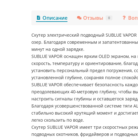
Описание
Отзывы
Воп
0
Скутер электрический подводный SUBLUE VAPOR R
озер. Благодаря современным и запатентованны
минут на одной зарядке.
SUBLUE VAPOR оснащен ярким OLED экраном, на к
скорость, температуру и ориентирование, благо
установить персональный предел погружения, с
установленной глубине, сохраняя полное спокой
SUBLUE VAPOR обеспечивает безопасность каждог
преодолевающих 40-метровую глубину, чтобы вы 
настроить сигналы глубины и оставшегося заряд
Благодаря усовершенствованной системе тяги AL
стабильно высокий крутящий момент и достигает 
легко скользить по воде.
Скутер SUBLUE VAPOR имеет три скоростных режи
подводных охотников, фридайверов и подводных