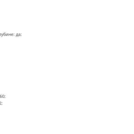
убине: да;
60;
2;