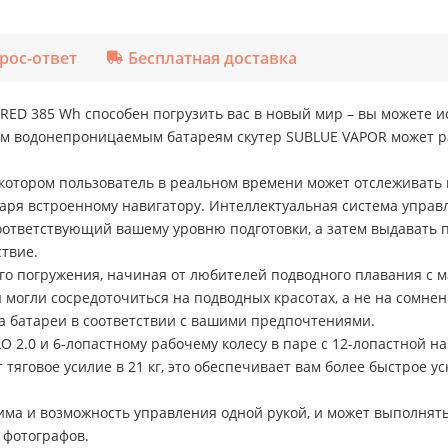
рос-ответ
Бесплатная доставка
ED 385 Wh способен погрузить вас в новый мир – вы можете ис
м водонепроницаемым батареям скутер SUBLUE VAPOR может рабо
отором пользователь в реальном времени может отслеживать г
даря встроенному навигатору. Интеллектуальная система упра
оответствующий вашему уровню подготовки, а затем выдавать 
ствие.
о погружения, начиная от любителей подводного плавания с м
могли сосредоточиться на подводных красотах, а не на сомнен
а батареи в соответствии с вашими предпочтениями.
O 2.0 и 6-лопастному рабочему колесу в паре с 12-лопастной 
тяговое усилие в 21 кг, это обеспечивает вам более быстрое у
ма и возможность управления одной рукой, и может выполнять 
 фотографов.