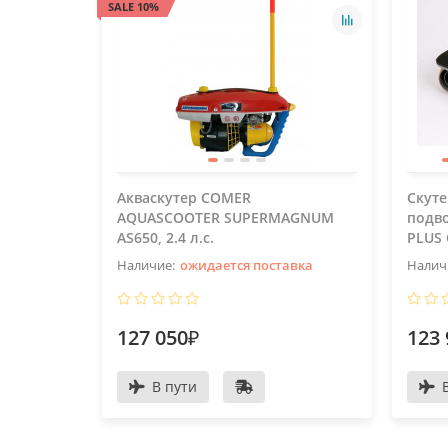
SALE 10%
Акваскутер COMER
Скуте
AQUASCOOTER SUPERMAGNUM
подв
AS650, 2.4 л.с.
PLUS 
ожидается поставка
127 050₽
123 
В пути