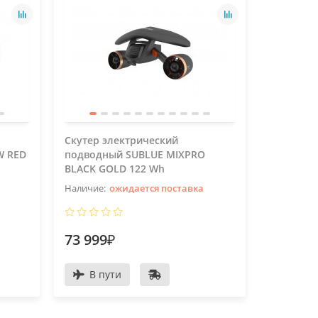
Скутер электрический
Скутер э
W RED
подводный SUBLUE MIXPRO
подводн
BLACK GOLD 122 Wh
WHITE GO
ожидается поставка
73 999₽
73 999
В пути
В пу