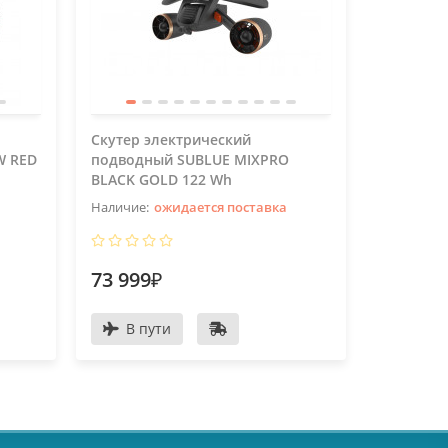
Скутер электрический
Скутер э
W RED
подводный SUBLUE MIXPRO
подводн
BLACK GOLD 122 Wh
WHITE GO
ожидается поставка
73 999₽
73 999
В пути
В пу