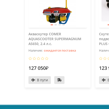
Акваскутер COMER
Скуте
AQUASCOOTER SUPERMAGNUM
подв
AS650, 2.4 л.с.
PLUS 
ожидается поставка
127 050₽
123 
В пути