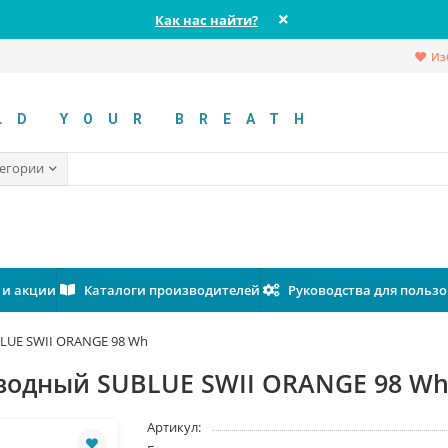
Как нас найти?
Из
LD YOUR BREATH
тегории
 и акции
Каталоги производителей
Руководства для польз
LUE SWII ORANGE 98 Wh
дводный SUBLUE SWII ORANGE 98 W
Артикул: