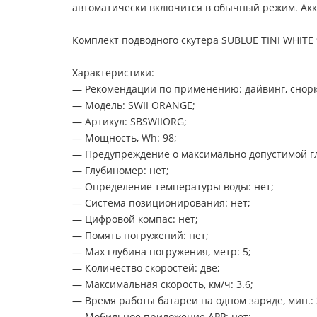
автоматически включится в обычный режим. Аккум
Комплект подводного скутера SUBLUE TINI WHITE 
Характеристики:
— Рекомендации по применению: дайвинг, снорк
— Модель: SWII ORANGE;
— Артикул: SBSWIIORG;
— Мощность, Wh: 98;
— Предупреждение о максимально допустимой гл
— Глубиномер: нет;
— Определение температуры воды: нет;
— Система позиционирования: нет;
— Цифровой компас: нет;
— Помять погружений: нет;
— Max глубина погружения, метр: 5;
— Количество скоростей: две;
— Максимальная скорость, км/ч: 3.6;
— Время работы батареи на одном заряде, мин.: 
— Мобильное приложение APP: нет;