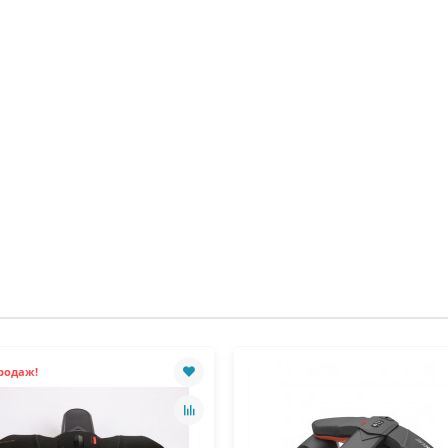
родаж!