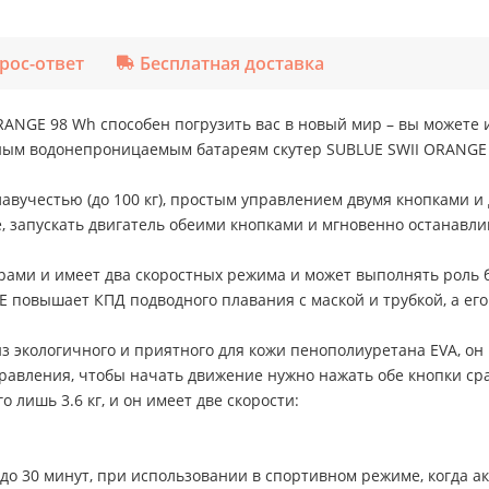
рос-ответ
Бесплатная доставка
ANGE 98 Wh способен погрузить вас в новый мир – вы можете 
ным водонепроницаемым батареям скутер SUBLUE SWII ORANGE мо
авучестью (до 100 кг), простым управлением двумя кнопками и
е, запускать двигатель обеими кнопками и мгновенно останавли
рами и имеет два скоростных режима и может выполнять роль 
E повышает КПД подводного плавания с маской и трубкой, а е
 экологичного и приятного для кожи пенополиуретана EVA, он
равления, чтобы начать движение нужно нажать обе кнопки сра
 лишь 3.6 кг, и он имеет две скорости:
до 30 минут, при использовании в спортивном режиме, когда ак