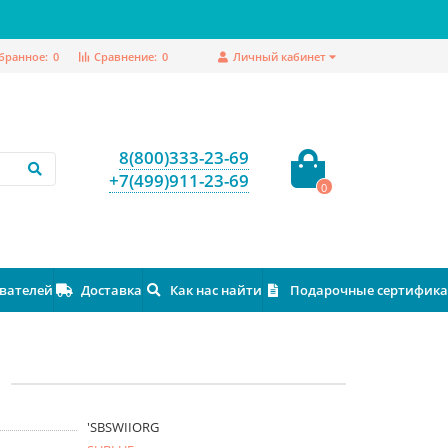
бранное:
0
Сравнение:
0
Личный кабинет
8(800)333-23-69
+7(499)911-23-69
0
ователей
Доставка
Как нас найти
Подарочные сертифик
h
'SBSWIIORG