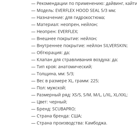
— Рекомендации по применению: дайвинг, кайтин
— Модель: EVERFLEX HOOD SEAL 5/3 мм;
— Назначение: для гидрокостюма;
— Материал: неопрен, нейлон;
— Неопрен: EVERFLEX;
— Внешнее покрытие: нейлон;
— Внутреннее покрытие: нейлон SILVERSKIN;
— Обтюрация: да;
— Клапан для стравливания воздуха: да;
— Тип кроя: анатомический;
— Толщина, мм: 5/3;
— Вес в размере XL, грамм: 225;
— Пол: мужской;
— Размерный ряд: XS/S, S/M, M/L, L/XL, XL/XXL;
— Цвет: черный;
— Бренд: SCUBAPRO;
— Страна бренда: США;
— Страна производства: Камбоджа.