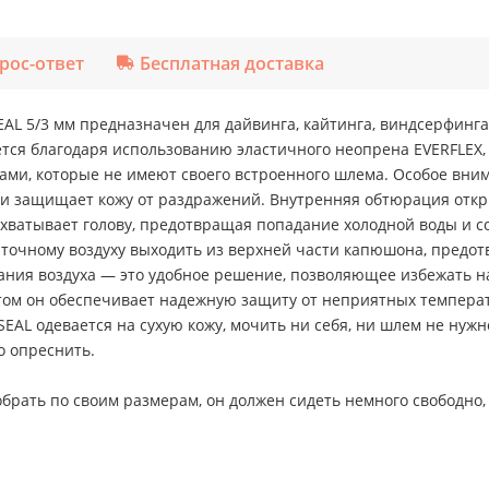
рос-ответ
Бесплатная доставка
5/3 мм предназначен для дайвинга, кайтинга, виндсерфинга, 
тся благодаря использованию эластичного неопрена EVERFLEX,
ми, которые не имеют своего встроенного шлема. Особое вним
и защищает кожу от раздражений. Внутренняя обтюрация откр
хватывает голову, предотвращая попадание холодной воды и с
ыточному воздуху выходить из верхней части капюшона, предо
ния воздуха — это удобное решение, позволяющее избежать н
 этом он обеспечивает надежную защиту от неприятных темпер
L одевается на сухую кожу, мочить ни себя, ни шлем не нужно,
о опреснить.
рать по своим размерам, он должен сидеть немного свободно,