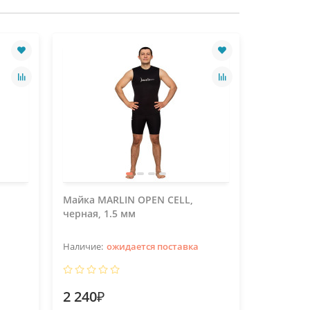
Майка MARLIN OPEN CELL,
Майка MA
черная, 1.5 мм
черная, 
ожидается поставка
2 240₽
3 360₽