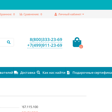
бранное:
0
Сравнение:
0
Личный кабинет
8(800)333-23-69
+7(499)911-23-69
0
ователей
Доставка
Как нас найти
Подарочные сертифик
'67.115.100