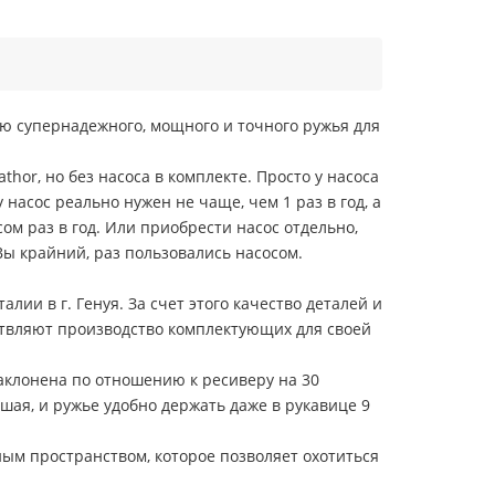
ию супернадежного, мощного и точного ружья для
hor, но без насоса в комплекте. Просто у насоса
насос реально нужен не чаще, чем 1 раз в год, а
сом раз в год. Или приобрести насос отдельно,
Вы крайний, раз пользовались насосом.
лии в г. Генуя. За счет этого качество деталей и
ествляют производство комплектующих для своей
аклонена по отношению к ресиверу на 30
шая, и ружье удобно держать даже в рукавице 9
ным пространством, которое позволяет охотиться