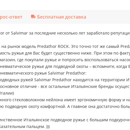
рос-ответ
Бесплатная доставка
r от Salvimar за последние несколько лет заработало репутац
на рынок модель Predathor ROCK. Это точно тот же самый Predat
ость ружья для Вас будет существенно ниже. При этом по факту 
магазин, где покупали ружье и попросить воспользоваться насо
пневматическое ружье для подводной охоты – вспомните, когда 
евматического ружья Salvimar Predathor:
дводных ружей Salvimar Predathor находится на территории Ита
о основное отличие - все остальные Итальянские бренды осущ
Италии)
анного стекловолокном нейлона имеет эргономичную форму и н
ую подводную охоту комфортной. А главное она достаточно боль
 единственное Итальянское подводное ружье с большим подкуроч
казательным пальцем. )))