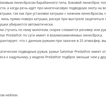
 боковым линесбросом барабанного типа. Боковой линесброс по
и, а когда речь идет про многочасовую подводную охоту на во
атушки, так как при установке катушки с нижним линесбросом, 
 линь прямо поверх катушки, рискуя при выстреле зацепиться л
тушки убираются автоматически.
и стучать по нему молотком, скорее сломается ресивер или рук
imar Predathor по сути имеет 4 взаимозаменяемых линесброса.
арантирует, что с данным ружьем при закачке в 25 атмосфер, в
матические подводные ружья, ружье Salvimar Predathor имеет от
са к надульнику, у модели Predathor подброс меньше чем у др
ном нейлон.