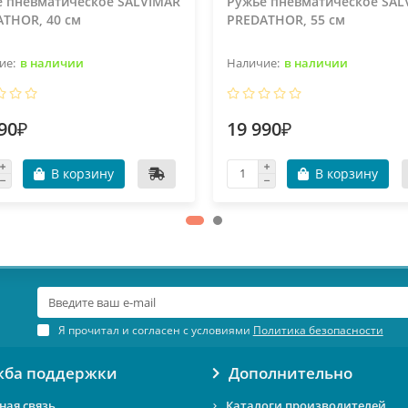
е пневматическое SALVIMAR
Ружье пневматическое SAL
THOR, 40 см
PREDATHOR, 55 см
в наличии
в наличии
90₽
19 990₽
В корзину
В корзину
Я прочитал и согласен с условиями
Политика безопасности
жба поддержки
Дополнительно
ная связь
Каталоги производителей