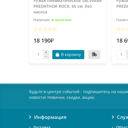
Ружье пневматическое SALVIMAR
Ружь
PREDATHOR ROCK, 65 см, без
PREDA
насоса
в наличии
18 190₽
18 6
В корзину
Будьте в центре событий - подпишитесь на наши
новости! Новинки, скидки, акции.
Информация
Слу
Доставка
Обрат