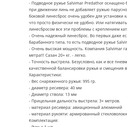
- Подводное ружье Salvimar Predathor оснащено
при движении линь не добавляет ружью парусност
боковой линесброс очень удобен для установки к
что просто физически не удобно. Или натягивать
линесбросом все эти проблемы с креплением ка
- Очень надежный линесброс. Во первых даже есл
барабанного типа, то есть подводное ружье Salv
- Очень высокая мощность. Компания Salvimar г
метра!!! Сазан 20+ кг. - легко.
- Точность выстрела. Безусловно, как и все пнев
качественной балансировки ружья и смещения ве
Характеристики:
- Вес снаряженного ружья: 995 гр.
- диаметр ресивера: 40 мм
- Диаметр ствола: 13 мм
- Прицельная дальность выстрела: 3+ метров.
- материал ресивера: авиационный алюминий
- материал рукояти: армированный стекловолок
Комплектация:
- Ружье 1 шт.