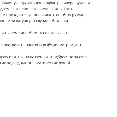
зволяет укладывать линь вдоль ресивера ружья и
доеме с течение это очень важно. Так же
нам приходится устанавливать ее сбоку ружья,
инем за катушку. В случае с боковым
оять, чем линесброс. А во вторых он
ы прострелите насквозь рыбу диаметром до 1
дачу или, так называемый, "подброс" но за счет
угих подводных пневматических ружей.