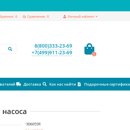
бранное:
0
Сравнение:
0
Личный кабинет
8(800)333-23-69
+7(499)911-23-69
0
ователей
Доставка
Как нас найти
Подарочные сертифик
 насоса
'306055R