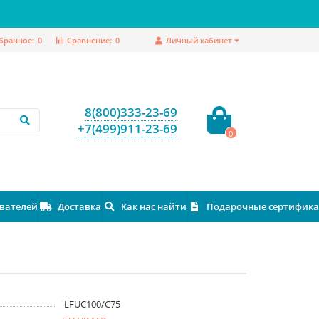
бранное:
0
Сравнение:
0
Личный кабинет
8(800)333-23-69
+7(499)911-23-69
0
ователей
Доставка
Как нас найти
Подарочные сертифик
'LFUC100/C75