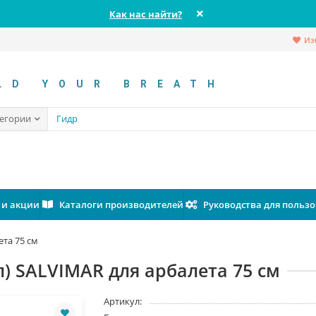
Как нас найти?
Из
LD YOUR BREATH
тегории
 и акции
Каталоги производителей
Руководства для польз
ета 75 см
) SALVIMAR для арбалета 75 см
Артикул: