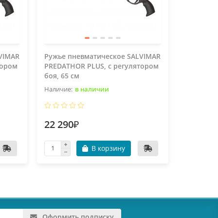
VIMAR
Ружье пневматическое SALVIMAR
Ружье пн
тором
PREDATHOR PLUS, с регулятором
PREDATHO
боя, 65 см
боя, 75 с
в наличии
22 290₽
23 090
В корзину
Оформить подписку