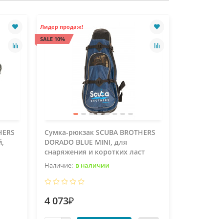
Лидер продаж!
Лидер прода
SALE 10%
SALE 10%
HERS
Сумка-рюкзак SCUBA BROTHERS
Силиконо
й,
DORADO BLUE MINI, для
BROTHER
снаряжения и коротких ласт
в наличии
4 073₽
591₽