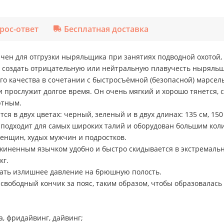
рос-ответ
Бесплатная доставка
чен для отгрузки ныряльщика при занятиях подводной охотой,
создать отрицательную или нейтральную плавучесть ныряльщи
го качества в сочетании с быстросъёмной (безопасной) марсель
 прослужит долгое время. Он очень мягкий и хорошо тянется, 
ртным.
 в двух цветах: черный, зеленый и в двух длинах: 135 см, 150
подходит для самых широких талий и оборудован большим коли
енщин, худых мужчин и подростков.
жиненным язычком удобно и быстро скидывается в экстремаль
кг.
авать излишнее давление на брюшную полость.
свободный кончик за пояс, таким образом, чтобы образовалась
, фридайвинг, дайвинг;