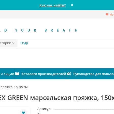
Как нас найти?
Из
LD YOUR BREATH
тегории
 и акции
Каталоги производителей
Руководства для польз
пряжка, 150х5 см
X GREEN марсельская пряжка, 150
Артикул: