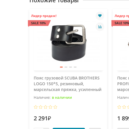
Похожие товары
Лидер продаж!
Лидер п
SALE 10%
SALE 10
Пояс грузовой SCUBA BROTHERS
Пояс 
LOGO 150*5, резиновый,
PROFI
марсельская пряжка, усиленный
марсе
в наличии
2 291₽
1 89