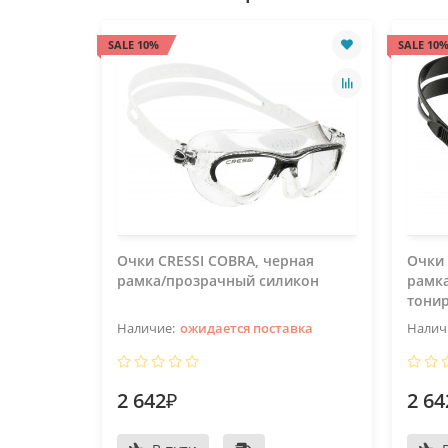
SALE 10%
SALE 10
Очки CRESSI COBRA, черная
Очки 
рамка/прозрачный силикон
рамка
тони
ожидается поставка
2 642₽
2 64