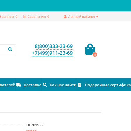
бранное:
0
Сравнение:
0
Личный кабинет
8(800)333-23-69
+7(499)911-23-69
0
ователей
Доставка
Как нас найти
Подарочные сертифик
'DE201922