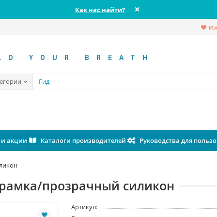
Как нас найти?
Из
LD YOUR BREATH
тегории
 и акции
Каталоги производителей
Руководства для польз
иликон
 рамка/прозрачный силикон
Артикул: