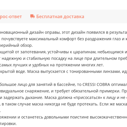
рос-ответ
Бесплатная доставка
новационный дизайн оправы, этот дизайн появился в результа
ы почувствуете максимальный комфорт без раздражения глаз и
ферийный обзор.
ащитой от запотевания, устойчивы к царапинам, небьющимся 
надежную и стабильную посадку на лице при длительном преб
 самых лучших и удобных на протяжении многих лет.
открытой воде. Маска выпускается с тонированными линзами, и
большое лицо для занятий в бассейне, то CRESSI COBRA оптима
ивидуальное снаряжение, и требует обязательной примерки. Пр
 и задержать дыхание. Маска должна «присосаться» к лицу и не о
в таком случае маска никогда не буде протекать. Если же маска 
а.
аряжении и останетесь довольными поистине высококачественн
тировки.