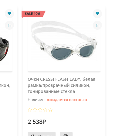
SALE 10%
SALE 10%
Очки CRESSI FLASH LADY, белая
Очки CRE
икон,
рамка/прозрачный силикон,
лиловая
тонированные стекла
силикон
ожидается поставка
2 538₽
2 538₽