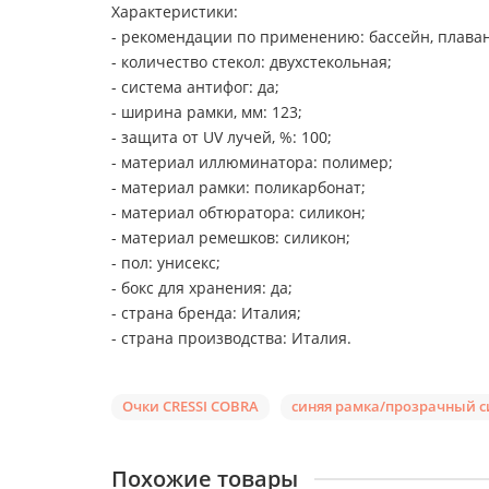
Характеристики:
- рекомендации по применению: бассейн, плаван
- количество стекол: двухстекольная;
- система антифог: да;
- ширина рамки, мм: 123;
- защита от UV лучей, %: 100;
- материал иллюминатора: полимер;
- материал рамки: поликарбонат;
- материал обтюратора: силикон;
- материал ремешков: силикон;
- пол: унисекс;
- бокс для хранения: да;
- страна бренда: Италия;
- страна производства: Италия.
Очки CRESSI COBRA
синяя рамка/прозрачный 
Похожие товары