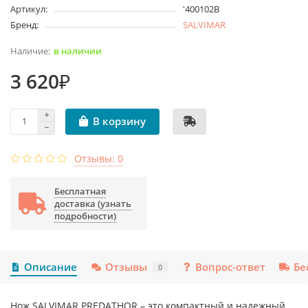
Артикул:
'400102B
Бренд:
SALVIMAR
в наличии
3 620₽
В корзину
Отзывы: 0
Бесплатная
доставка (узнать
подробности)
Описание
Отзывы
Вопрос-ответ
Бе
0
Нож SALVIMAR PREDATHOR – это компактный и надежный