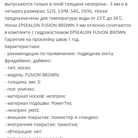
выпускаются только в оной толщине неопрена - 3 мм и в
четырех размерах: S2/S, S3/M, S4/L, S5/XL. Носки
предназначены для температуры воды от 23 ̊С до 28 ̊С.
Носки EPSEALON FUSION BROWN 3 мм отлично сочетаются
в комплекте с гидрокостюмом EPSEALON FUSION BROWN
Гарантия на проклейку швов 1 год.
Характеристики:
- рекомендации по применению: подводная охота,
фридайвинг, дайвинг;
- тип: носки;
- модель: FUSION BROWN;
- толщина, мм: 3;
- пол: унисекс;
- материал носков: неопрен;
- материал подошвы: PowerTex;
- неопрен: JAKO;
- внешнее покрытие: полиэстер и спандекс;
- внутреннее покрытие: трикотаж;
- обтюрация: нет;