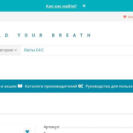
Как нас найти?
Из
LD YOUR BREATH
тегории
 и акции
Каталоги производителей
Руководства для польз
Артикул: