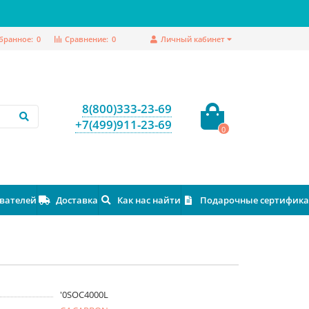
бранное:
0
Сравнение:
0
Личный кабинет
8(800)333-23-69
+7(499)911-23-69
0
ователей
Доставка
Как нас найти
Подарочные сертифик
'0SOC4000L