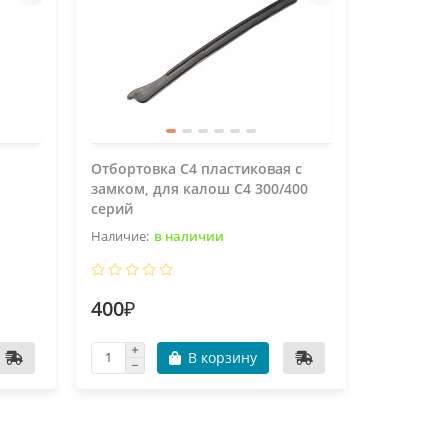
Отбортовка C4 пластиковая с
Отбортов
замком, для калош C4 300/400
лопастей
серий
в наличии
400₽
340₽
В корзину