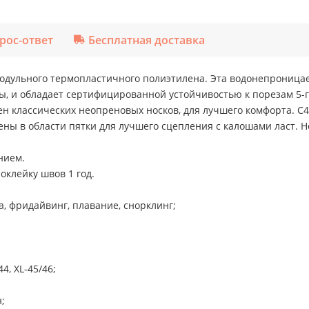
рос-ответ
Бесплатная доставка
модульного термопластичного полиэтилена. Эта водонепроница
, и обладает сертифицированной устойчивостью к порезам 5-г
ен классических неопреновых носков, для лучшего комфорта. C
ены в области пятки для лучшего сцепления с калошами ласт. Н
нием.
оклейку швов 1 год.
, фридайвинг, плавание, снорклинг;
4, XL-45/46;
;