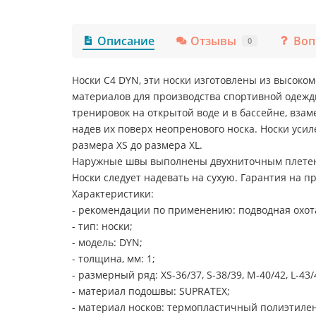
Описание
Отзывы
Воп
0
Носки C4 DYN, эти носки изготовлены из высоко
материалов для производства спортивной одежды
тренировок на открытой воде и в бассейне, взам
надев их поверх неопренового носка. Носки усил
размера XS до размера XL.
Наружные швы выполнены двухниточным плете
Носки следует надевать на сухую. Гарантия на пр
Характеристики:
- рекомендации по применению: подводная охота
- тип: носки;
- модель: DYN;
- толщина, мм: 1;
- размерный ряд: XS-36/37, S-38/39, M-40/42, L-43/4
- материал подошвы: SUPRATEX;
- материал носков: термопластичный полиэтилен