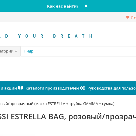
Как нас найти?
Из
LD YOUR BREATH
тегории
 и акции
Каталоги производителей
Руководства для польз
овый/прозрачный (маска ESTRELLA + трубка GAMMA + сумка)
SSI ESTRELLA BAG, розовый/прозра