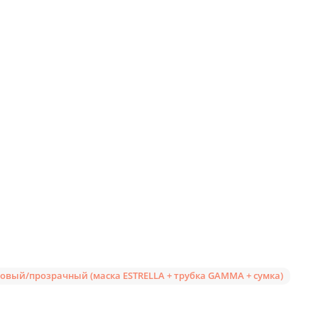
овый/прозрачный (маска ESTRELLA + трубка GAMMA + сумка)