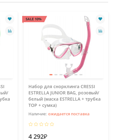
SALE 10%
SALE 10%
SI
Набор для снорклинга CRESSI
Набор дл
ный/
ESTRELLA JUNIOR BAG, розовый/
ESTRELLA
рубка
белый (маска ESTRELLA + трубка
белый (м
TOP + сумка)
TOP + су
ожидается поставка
4 292₽
4 292₽