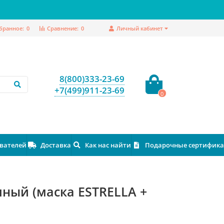
бранное:
0
Сравнение:
0
Личный кабинет
8(800)333-23-69
+7(499)911-23-69
0
ователей
Доставка
Как нас найти
Подарочные сертифик
чный (маска ESTRELLA +