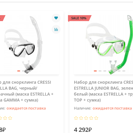
%
SALE 10%
 для снорклинга CRESSI
Набор для снорклинга CRES
LLA BAG, черный/
ESTRELLA JUNIOR BAG, зеле
ачный (маска ESTRELLA +
белый (маска ESTRELLA + т
а GAMMA + сумка)
TOP + сумка)
ожидается поставка
ожидается поставка
8₽
4 292₽