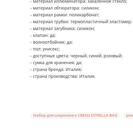
- материал иллюминатора: закалённое стекло;
- материал обтюратора: силикон;
- материал рамки: поликарбонат;
- материал трубки: термопластичный эластомер;
- материал загубника: силикон;
- клапан: да;
- волноотбойник: да;
- пол: унисекс;
- доступные цвета: черный, синий, розовый;
- сумка для хранения: да;
- страна бренда: Италия;
- страна производства: Италия.
Набор для снорклинга CRESSI ESTRELLA BAG
роз