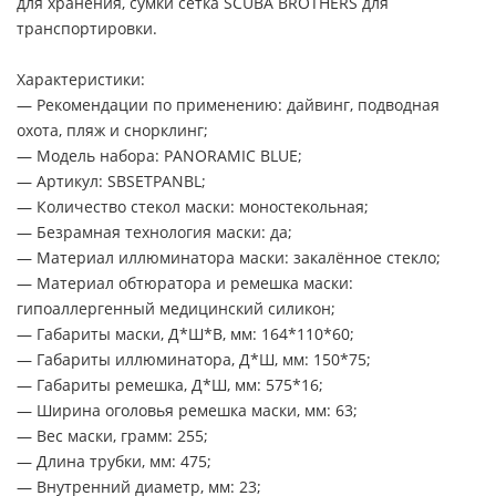
для хранения, сумки сетка SCUBA BROTHERS для
транспортировки.
Характеристики:
— Рекомендации по применению: дайвинг, подводная
охота, пляж и снорклинг;
— Модель набора: PANORAMIC BLUE;
— Артикул: SBSETPANBL;
— Количество стекол маски: моностекольная;
— Безрамная технология маски: да;
— Материал иллюминатора маски: закалённое стекло;
— Материал обтюратора и ремешка маски:
гипоаллергенный медицинский силикон;
— Габариты маски, Д*Ш*В, мм: 164*110*60;
— Габариты иллюминатора, Д*Ш, мм: 150*75;
— Габариты ремешка, Д*Ш, мм: 575*16;
— Ширина оголовья ремешка маски, мм: 63;
— Вес маски, грамм: 255;
— Длина трубки, мм: 475;
— Внутренний диаметр, мм: 23;