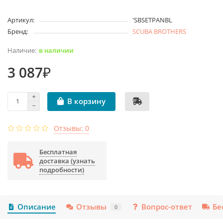
Артикул:
'SBSETPANBL
Бренд:
SCUBA BROTHERS
в наличии
3 087₽
В корзину
Отзывы: 0
Бесплатная
доставка (узнать
подробности)
Описание
Отзывы
Вопрос-ответ
Бе
0