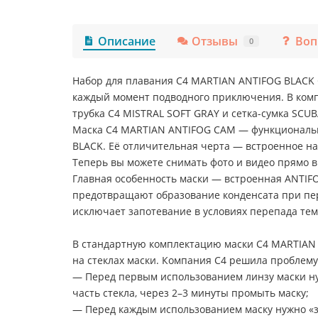
Описание
Отзывы
Воп
0
Набор для плавания C4 MARTIAN ANTIFOG BLACK CA
каждый момент подводного приключения. В комп
трубка C4 MISTRAL SOFT GRAY и сетка-сумка SCU
Маска C4 MARTIAN ANTIFOG CAM — функциональн
BLACK. Её отличительная черта — встроенное н
Теперь вы можете снимать фото и видео прямо в
Главная особенность маски — встроенная ANTIF
предотвращают образование конденсата при пе
исключает запотевание в условиях перепада тем
В стандартную комплектацию маски C4 MARTIAN 
на стеклах маски. Компания C4 решила проблему
— Перед первым использованием линзу маски н
часть стекла, через 2–3 минуты промыть маску;
— Перед каждым использованием маску нужно «за