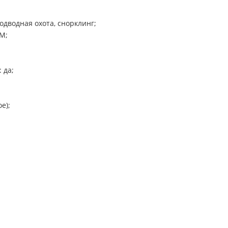
дводная охота, снорклинг;
M;
 да;
е);