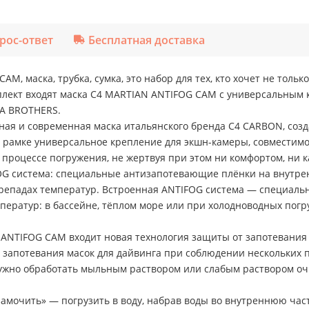
рос-ответ
Бесплатная доставка
M, маска, трубка, сумка, это набор для тех, кто хочет не толь
лект входят маска C4 MARTIAN ANTIFOG CAM с универсальным 
BA BROTHERS.
ая и современная маска итальянского бренда C4 CARBON, соз
а рамке универсальное крепление для экшн-камеры, совместимо
 процессе погружения, не жертвуя при этом ни комфортом, ни к
OG система: специальные антизапотевающие плёнки на внутре
репадах температур. Встроенная ANTIFOG система — специаль
ператур: в бассейне, тёплом море или при холодноводных погр
ANTIFOG CAM входит новая технология защиты от запотевания
 запотевания масок для дайвинга при соблюдении нескольких 
ужно обработать мыльным раствором или слабым раствором оч
мочить» — погрузить в воду, набрав воды во внутреннюю часть