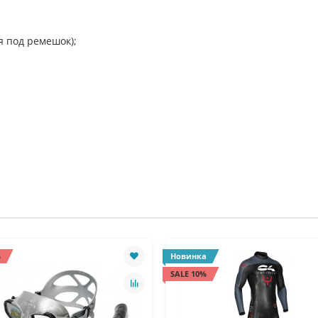
я под ремешок);
%
Новинка
SALE 10%