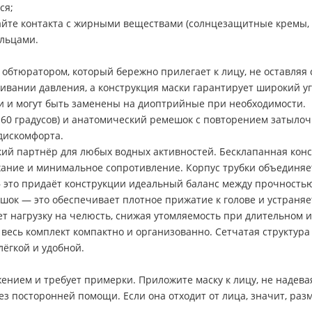
ся;
йте контакта с жирными веществами (солнцезащитные кремы, к
альцами.
бтюратором, который бережно прилегает к лицу, не оставляя 
вании давления, а конструкция маски гарантирует широкий уг
ки и могут быть заменены на диоптрийные при необходимости.
60 градусов) и анатомический ремешок с повторением затылоч
дискомфорта.
кий партнёр для любых водных активностей. Бесклапанная конс
хание и минимальное сопротивление. Корпус трубки объединяет
 это придаёт конструкции идеальный баланс между прочностью 
шок — это обеспечивает плотное прижатие к голове и устраня
т нагрузку на челюсть, снижая утомляемость при длительном 
весь комплект компактно и организованно. Сетчатая структур
лёгкой и удобной.
нием и требует примерки. Приложите маску к лицу, не надевая
з посторонней помощи. Если она отходит от лица, значит, разм