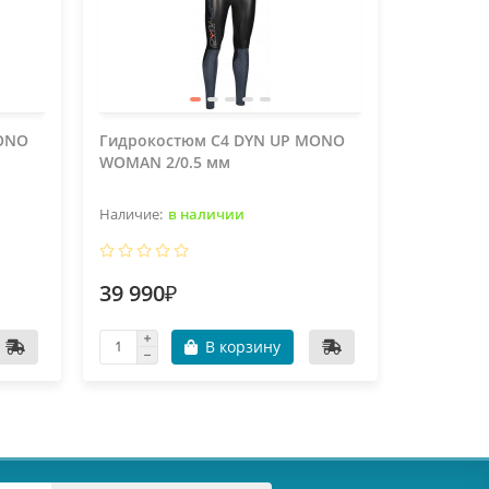
MONO
Гидрокостюм C4 DYN UP MONO
Зажим дл
WOMAN 2/0.5 мм
WHITE
в наличии
39 990₽
3 531₽
В корзину