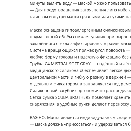
минуты вылить воду — маской можно пользовать
— Для предотвращения загрязнения линз избега
к линзам изнутри маски грязными или сухими п
Маска оснащена гипоаллергенным силиконовым о
подмасочный объём снижает усилия при выравни
закалённого стекла зафиксированы в рамке мас
Система вращающихся пряжек (угол поворота — 
любую форму головы и надёжную фиксацию без 
Трубка C4 MISTRAL SOFT GRAY — надёжный и лёг
медицинского силикона обеспечивает лёгкое ды
центральной части и гибкую резину в верхней —
отдельным фиксатором, а заправляется под реме
Силиконовый загубник эргономично распределяе
Сетка-сумка SCUBA BROTHERS позволяет хранить 
снаряжения, а удобные ручки делают переноску 
ВАЖНО: Маска является индивидуальным снаряже
— маска должна «присосаться» и удерживаться бе