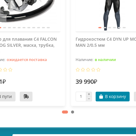
 для плавания C4 FALCON
Гидрокостюм C4 DYN UP 
OG SILVER, маска, трубка,
MAN 2/0.5 мм
а
ожидается поставка
в наличии
1₽
39 990₽
В пути
В корзину