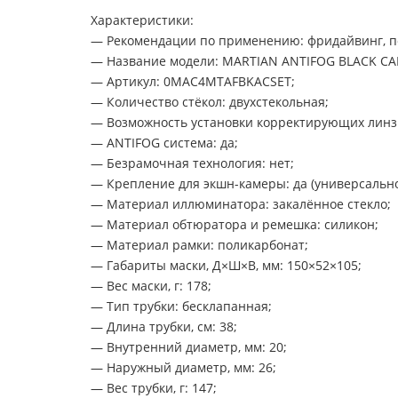
Характеристики:
— Рекомендации по применению: фридайвинг, по
— Название модели: MARTIAN ANTIFOG BLACK CA
— Артикул: 0MAC4MTAFBKACSET;
— Количество стёкол: двухстекольная;
— Возможность установки корректирующих линз:
— ANTIFOG система: да;
— Безрамочная технология: нет;
— Крепление для экшн-камеры: да (универсально
— Материал иллюминатора: закалённое стекло;
— Материал обтюратора и ремешка: силикон;
— Материал рамки: поликарбонат;
— Габариты маски, Д×Ш×В, мм: 150×52×105;
— Вес маски, г: 178;
— Тип трубки: бесклапанная;
— Длина трубки, см: 38;
— Внутренний диаметр, мм: 20;
— Наружный диаметр, мм: 26;
— Вес трубки, г: 147;