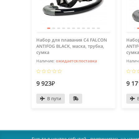
Набор для плавания C4 FALCON
Набор
ANTIFOG BLACK, маска, трубка,
ANTIF
сумка
сумк
ожидается поставка
9 923₽
9 17
В пути
Будьте в центре событий - подпишитесь на наши