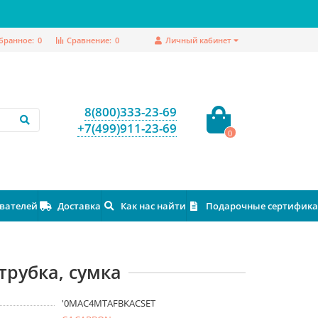
бранное:
0
Сравнение:
0
Личный кабинет
8(800)333-23-69
+7(499)911-23-69
0
ователей
Доставка
Как нас найти
Подарочные сертифик
трубка, сумка
'0MAC4MTAFBKACSET