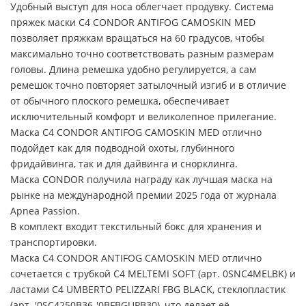
Удобный выступ для носа облегчает продувку. Система
пряжек маски C4 CONDOR ANTIFOG CAMOSKIN MED
позволяет пряжкам вращаться на 60 градусов, чтобы
максимально точно соответствовать разным размерам
головы. Длина ремешка удобно регулируется, а сам
ремешок точно повторяет затылочный изгиб и в отличие
от обычного плоского ремешка, обеспечивает
исключительный комфорт и великолепное прилегание.
Маска C4 CONDOR ANTIFOG CAMOSKIN MED отлично
подойдет как для подводной охоты, глубинного
фридайвинга, так и для дайвинга и снорклинга.
Маска CONDOR получила награду как лучшая маска на
рынке на международной премии 2025 года от журнала
Apnea Passion.
В комплект входит текстильный бокс для хранения и
транспортировки.
Маска C4 CONDOR ANTIFOG CAMOSKIN MED отлично
сочетается с трубкой C4 MELTEMI SOFT (арт. 0SNC4MELBK) и
ластами C4 UMBERTO PELIZZARI FBG BLACK, стеклопластик
(арт. '0SC4250B36-'0BFBGUPB30), что делает её