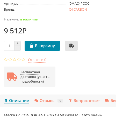
Артикул:
'0MAC4PCOC
Бренд:
C4 CARBON
в наличии
9 512₽
В корзину
Отзывы: 0
Бесплатная
доставка (узнать
подробности)
Описание
Отзывы
Вопрос-ответ
Бе
0
Маска C4 CONDOR ANTIFOG CAMOSKIN MED это очень