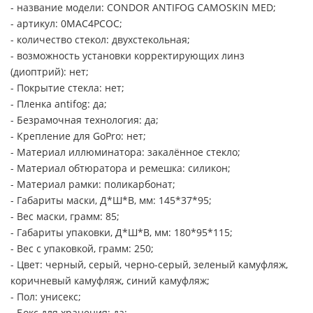
- название модели: CONDOR ANTIFOG CAMOSKIN MED;
- артикул: 0MAC4PCOC;
- количество стекол: двухстекольная;
- возможность установки корректирующих линз
(диоптрий): нет;
- Покрытие стекла: нет;
- Пленка antifog: да;
- Безрамочная технология: да;
- Крепление для GoPro: нет;
- Материал иллюминатора: закалённое стекло;
- Материал обтюратора и ремешка: силикон;
- Материал рамки: поликарбонат;
- Габариты маски, Д*Ш*В, мм: 145*37*95;
- Вес маски, грамм: 85;
- Габариты упаковки, Д*Ш*В, мм: 180*95*115;
- Вес с упаковкой, грамм: 250;
- Цвет: черный, серый, черно-серый, зеленый камуфляж,
коричневый камуфляж, синий камуфляж;
- Пол: унисекс;
- Бокс для хранения: да;