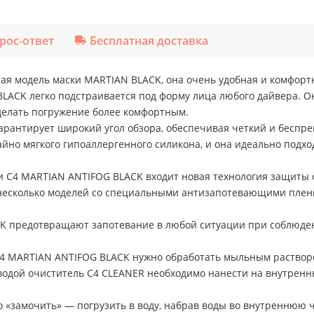
рос-ответ
Бесплатная доставка
ая модель маски MARTIAN BLACK, она очень удобная и комфорт
BLACK легко подстраивается под форму лица любого дайвера. 
делать погружение более комфортным.
арантирует широкий угол обзора, обеспечивая четкий и беспр
но мягкого гипоаллергенного силикона, и она идеально подхо
 C4 MARTIAN ANTIFOG BLACK входит новая технология защиты 
а несколько моделей со специальными антизапотевающими пле
K предотвращают запотевание в любой ситуации при соблюден
4 MARTIAN ANTIFOG BLACK нужно обработать мыльным растворо
одой очиститель C4 CLEANER необходимо нанести на внутренню
«замочить» — погрузить в воду, набрав воды во внутреннюю ча