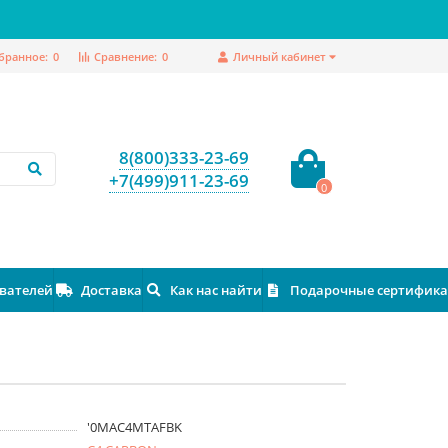
бранное:
0
Сравнение:
0
Личный кабинет
8(800)333-23-69
+7(499)911-23-69
0
ователей
Доставка
Как нас найти
Подарочные сертифик
'0MAC4MTAFBK