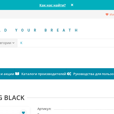
Как нас найти?
Из
LD YOUR BREATH
тегории
 и акции
Каталоги производителей
Руководства для польз
G BLACK
Артикул: