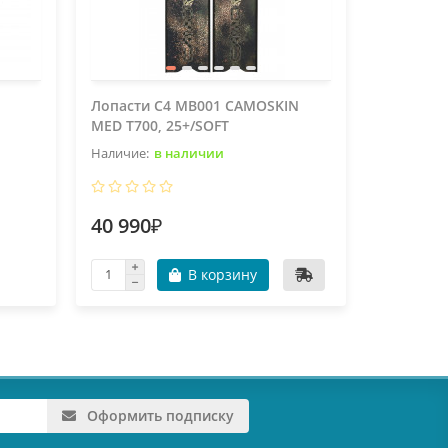
Лопасти C4 MB001 CAMOSKIN
Лопасти 
MED T700, 25+/SOFT
MED T700
в наличии
40 990₽
40 990
В корзину
В пу
Оформить подписку