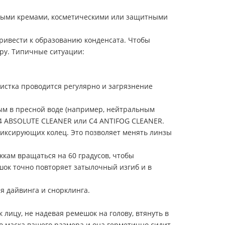
тными кремами, косметическими или защитными
ривести к образованию конденсата. Чтобы
ру. Типичные ситуации:
истка проводится регулярно и загрязнение
ым в пресной воде (например, нейтральным
C4 ABSOLUTE CLEANER или C4 ANTIFOG CLEANER.
иксирующих колец. Это позволяет менять линзы
кам вращаться на 60 градусов, чтобы
шок точно повторяет затылочный изгиб и в
я дайвинга и снорклинга.
лицу, не надевая ремешок на голову, втянуть в
что маска вашего размера и она герметично сидит