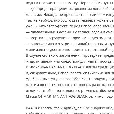
воды и положить в нее маску. Через 2-3 минуты 
— для предотвращения загрязнения линз избег
маслами. Никогда не прикасайтесь к линзам изн
Так же необходимо соблюдать температурные ре
уменьшить этот эффект, перед использованием 
— плавательные бассейны с теплой водой и оче
— морские погружения с горячим воздухом и отн
— очистка линз изнутри – очищайте линзы изну
минимально, достаточно промыть проточной вод
В случае сильного загрязнения проведите пре
жидким мылом или средством для мытья посуды),
В маске MARTIAN ANTIFOG BLACK линзы традицио
и, следовательно, использовать оптические линз
Удобный выступ для носа облегчает продувку. С
максимально точно соответствовать разным разм
отличие от обычного плоского ремешка, обеспе
Маска C4 MARTIAN ANTIFOG BLACK отлично подойд
ВАЖНО: Маска, это индивидуальное снаряжение, и
себя воздух и задержать дыхание. Маска должна 