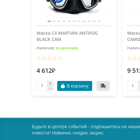
Маска C4 MARTIAN ANTIFOG
Маск
BLACK CAM
CAMO
в наличии
4 612₽
9 51
В корзину
Будьте в центре событий - подпишитесь на наши
новости! Новинки, скидки, акции.