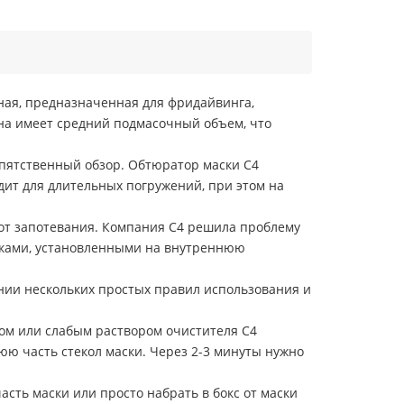
ная, предназначенная для фридайвинга,
Она имеет средний подмасочный объем, что
епятственный обзор. Обтюратор маски C4
дит для длительных погружений, при этом на
от запотевания. Компания C4 решила проблему
нками, установленными на внутреннюю
ии нескольких простых правил использования и
м или слабым раствором очистителя C4
ю часть стекол маски. Через 2-3 минуты нужно
сть маски или просто набрать в бокс от маски