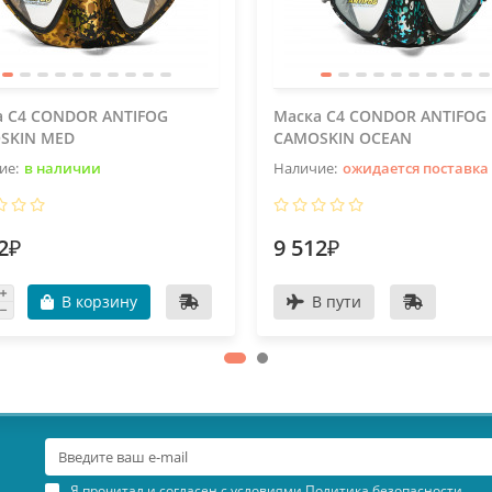
а C4 CONDOR ANTIFOG
Маска C4 CONDOR ANTIFOG
SKIN MED
CAMOSKIN OCEAN
в наличии
ожидается поставка
2₽
9 512₽
В корзину
В пути
Я прочитал и согласен с условиями
Политика безопасности