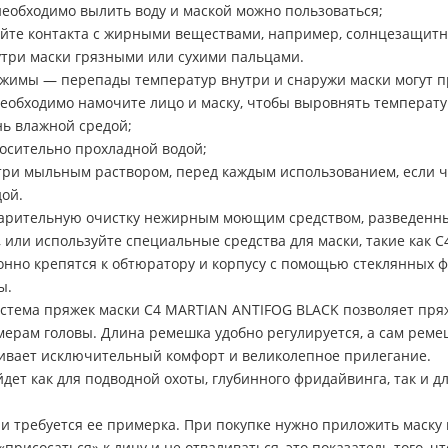
необходимо вылить воду и маской можно пользоваться;
айте контакта с жирными веществами, например, солнцезащи
утри маски грязными или сухими пальцами.
жимы — перепады температур внутри и снаружи маски могут п
необходимо намочите лицо и маску, чтобы выровнять температу
нь влажной средой;
осительно прохладной водой;
три мыльным раствором, перед каждым использованием, если ч
ой.
дварительную очистку нежирным моющим средством, разведенн
 или используйте специальные средства для маски, такие как 
нно крепятся к обтюратору и корпусу с помощью стеклянных ф
ы.
истема пряжек маски C4 MARTIAN ANTIFOG BLACK позволяет пряж
ерам головы. Длина ремешка удобно регулируется, а сам реме
чивает исключительный комфорт и великолепное прилегание.
ет как для подводной охоты, глубинного фридайвинга, так и дл
 требуется ее примерка. При покупке нужно приложить маску к 
«присосаться» к лицу и не отваливаться, это показатель того, 