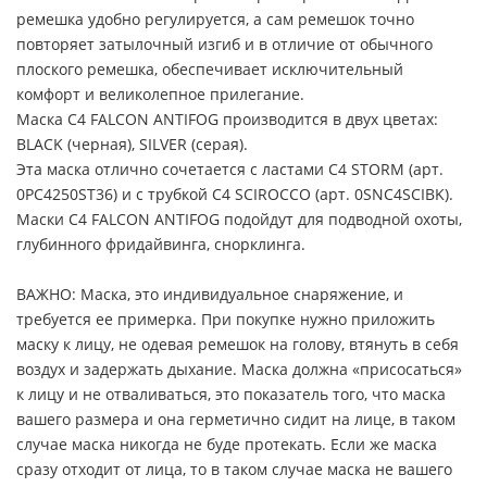
ремешка удобно регулируется, а сам ремешок точно
повторяет затылочный изгиб и в отличие от обычного
плоского ремешка, обеспечивает исключительный
комфорт и великолепное прилегание.
Маска C4 FALCON ANTIFOG производится в двух цветах:
BLACK (черная), SILVER (серая).
Эта маска отлично сочетается с ластами C4 STORM (арт.
0PC4250ST36) и с трубкой C4 SCIROCCO (арт. 0SNC4SCIBK).
Маски C4 FALCON ANTIFOG подойдут для подводной охоты,
глубинного фридайвинга, снорклинга.
ВАЖНО: Маска, это индивидуальное снаряжение, и
требуется ее примерка. При покупке нужно приложить
маску к лицу, не одевая ремешок на голову, втянуть в себя
воздух и задержать дыхание. Маска должна «присосаться»
к лицу и не отваливаться, это показатель того, что маска
вашего размера и она герметично сидит на лице, в таком
случае маска никогда не буде протекать. Если же маска
сразу отходит от лица, то в таком случае маска не вашего