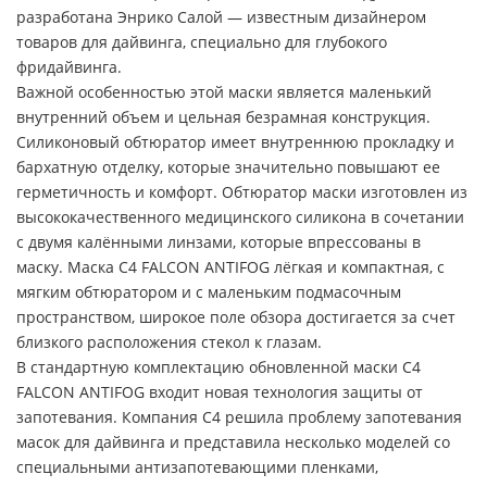
разработана Энрико Салой — известным дизайнером
товаров для дайвинга, специально для глубокого
фридайвинга.
Важной особенностью этой маски является маленький
внутренний объем и цельная безрамная конструкция.
Силиконовый обтюратор имеет внутреннюю прокладку и
бархатную отделку, которые значительно повышают ее
герметичность и комфорт. Обтюратор маски изготовлен из
высококачественного медицинского силикона в сочетании
с двумя калёнными линзами, которые впрессованы в
маску. Маска C4 FALCON ANTIFOG лёгкая и компактная, с
мягким обтюратором и с маленьким подмасочным
пространством, широкое поле обзора достигается за счет
близкого расположения стекол к глазам.
В стандартную комплектацию обновленной маски C4
FALCON ANTIFOG входит новая технология защиты от
запотевания. Компания C4 решила проблему запотевания
масок для дайвинга и представила несколько моделей со
специальными антизапотевающими пленками,