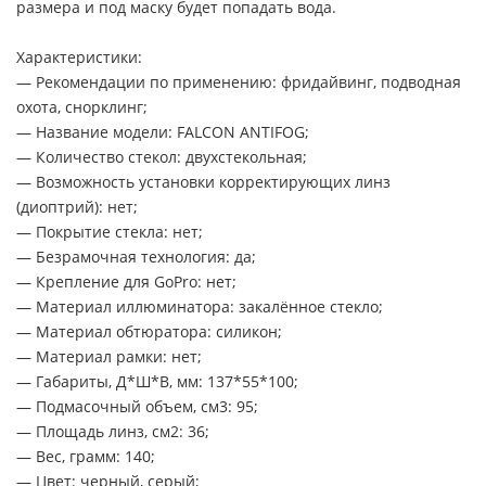
размера и под маску будет попадать вода.
Характеристики:
— Рекомендации по применению: фридайвинг, подводная
охота, снорклинг;
— Название модели: FALCON ANTIFOG;
— Количество стекол: двухстекольная;
— Возможность установки корректирующих линз
(диоптрий): нет;
— Покрытие стекла: нет;
— Безрамочная технология: да;
— Крепление для GoPro: нет;
— Материал иллюминатора: закалённое стекло;
— Материал обтюратора: силикон;
— Материал рамки: нет;
— Габариты, Д*Ш*В, мм: 137*55*100;
— Подмасочный объем, см3: 95;
— Площадь линз, см2: 36;
— Вес, грамм: 140;
— Цвет: черный, серый;