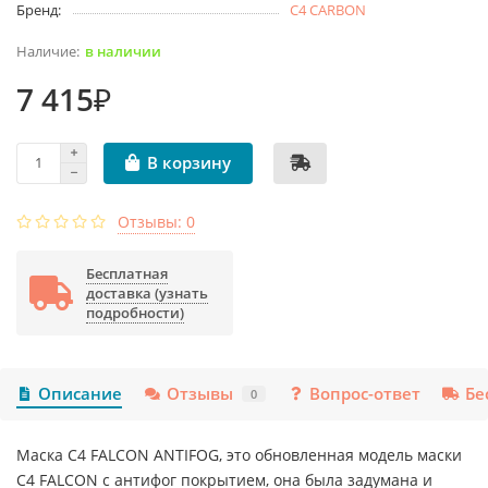
Бренд:
C4 CARBON
в наличии
7 415₽
В корзину
Отзывы: 0
Бесплатная
доставка (узнать
подробности)
Описание
Отзывы
Вопрос-ответ
Бе
0
Маска C4 FALCON ANTIFOG, это обновленная модель маски
C4 FALCON с антифог покрытием, она была задумана и