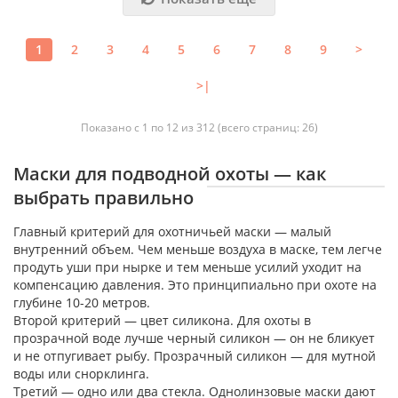
1
2
3
4
5
6
7
8
9
>
>|
Показано с 1 по 12 из 312 (всего страниц: 26)
Маски для подводной охоты — как
выбрать правильно
Главный критерий для охотничьей маски — малый
внутренний объем. Чем меньше воздуха в маске, тем легче
продуть уши при нырке и тем меньше усилий уходит на
компенсацию давления. Это принципиально при охоте на
глубине 10-20 метров.
Второй критерий — цвет силикона. Для охоты в
прозрачной воде лучше черный силикон — он не бликует
и не отпугивает рыбу. Прозрачный силикон — для мутной
воды или снорклинга.
Третий — одно или два стекла. Однолинзовые маски дают