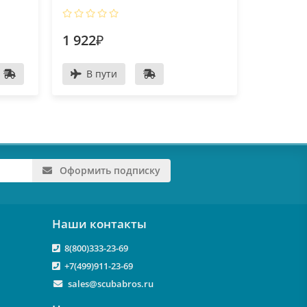
1 922₽
1 922₽
В пути
В пу
Оформить подписку
Наши контакты
8(800)333-23-69
+7(499)911-23-69
sales@scubabros.ru