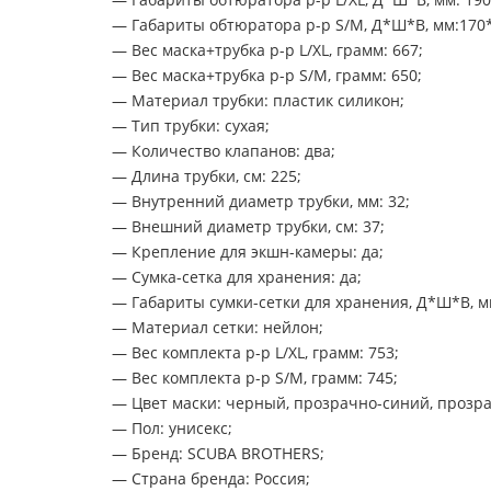
— Габариты обтюратора р-р S/M, Д*Ш*В, мм:170
— Вес маска+трубка р-р L/XL, грамм: 667;
— Вес маска+трубка р-р S/M, грамм: 650;
— Материал трубки: пластик силикон;
— Тип трубки: сухая;
— Количество клапанов: два;
— Длина трубки, см: 225;
— Внутренний диаметр трубки, мм: 32;
— Внешний диаметр трубки, см: 37;
— Крепление для экшн-камеры: да;
— Сумка-сетка для хранения: да;
— Габариты сумки-сетки для хранения, Д*Ш*В, м
— Материал сетки: нейлон;
— Вес комплекта р-р L/XL, грамм: 753;
— Вес комплекта р-р S/M, грамм: 745;
— Цвет маски: черный, прозрачно-синий, прозр
— Пол: унисекс;
— Бренд: SCUBA BROTHERS;
— Страна бренда: Россия;