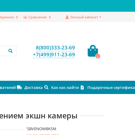
бранное:
0
Сравнение:
0
Личный кабинет
8(800)333-23-69
+7(499)911-23-69
0
ователей
Доставка
Как нас найти
Подарочные сертифик
лением экшн камеры
'SBVENOMBKSM