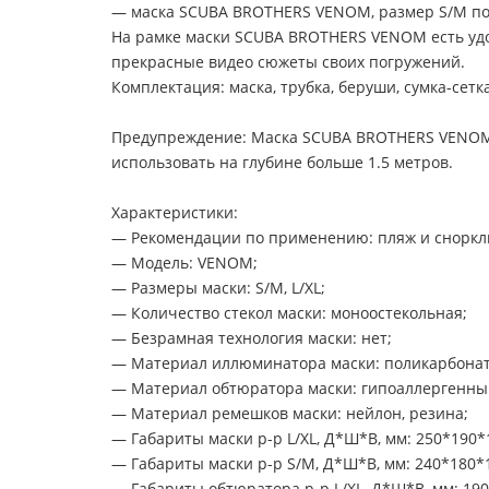
— маска SCUBA BROTHERS VENOM, размер S/M подо
На рамке маски SCUBA BROTHERS VENOM есть удо
прекрасные видео сюжеты своих погружений.
Комплектация: маска, трубка, беруши, сумка-сет
Предупреждение: Маска SCUBA BROTHERS VENOM н
использовать на глубине больше 1.5 метров.
Характеристики:
— Рекомендации по применению: пляж и сноркл
— Модель: VENOM;
— Размеры маски: S/M, L/XL;
— Количество стекол маски: моноостекольная;
— Безрамная технология маски: нет;
— Материал иллюминатора маски: поликарбонат
— Материал обтюратора маски: гипоаллергенны
— Материал ремешков маски: нейлон, резина;
— Габариты маски р-р L/XL, Д*Ш*В, мм: 250*190*
— Габариты маски р-р S/M, Д*Ш*В, мм: 240*180*
— Габариты обтюратора р-р L/XL, Д*Ш*В, мм: 190