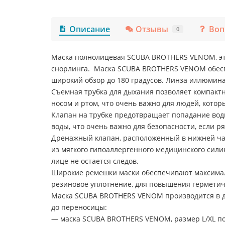
Описание
Отзывы
Воп
0
Маска полнолицевая SCUBA BROTHERS VENOM, это
снорлинга. Маска SCUBA BROTHERS VENOM обесп
широкий обзор до 180 градусов. Линза иллюмина
Съемная трубка для дыхания позволяет компакт
носом и ртом, что очень важно для людей, котор
Клапан на трубке предотвращает попадание воды
воды, что очень важно для безопасности, если р
Дренажный клапан, расположенный в нижней част
из мягкого гипоаллергенного медицинского сил
лице не остается следов.
Широкие ремешки маски обеспечивают максималь
резиновое уплотнение, для повышения герметич
Маска SCUBA BROTHERS VENOM производится в дв
до переносицы:
— маска SCUBA BROTHERS VENOM, размер L/XL под