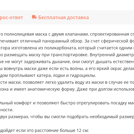
рос-ответ
Бесплатная доставка
 полнолицевая маска с двумя клапанами, спроектированная с
ечивает отличный панорамный обзор. За счет сферической фо
тора изготовлена из поликарбоната, который считается одним 
но размещать маску при транспортировке. Внутренний диаметр
ые не могут задерживать дыхание, они смогут дышать естествен
 вовнутрь маски даже если есть волны, а его яркий окрас дел
ядом проплывают катера, лодки и гидроциклы.
и маски, позволяет легко удалить воду из маски в случае ее 
икона и имеет анатомическую форму. Даже при долгом использ
ный комфорт и позволяют быстро отрегулировать посадку мас
ности.
ух размерах, чтобы вы смогли подобрать необходимый размер 
ойдет если это расстояние больше 12 см;