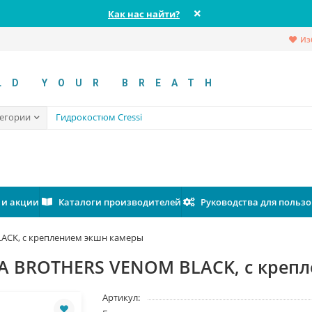
Как нас найти?
Из
LD YOUR BREATH
тегории
 и акции
Каталоги производителей
Руководства для польз
ACK, с креплением экшн камеры
A BROTHERS VENOM BLACK, с креп
Артикул: