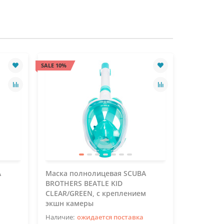
SALE 10%
SALE 10%
A
Маска полнолицевая SCUBA
Маска по
BROTHERS BEATLE KID
BROTHERS
CLEAR/GREEN, с креплением
CLEAR/OR
экшн камеры
экшн ка
ожидается поставка