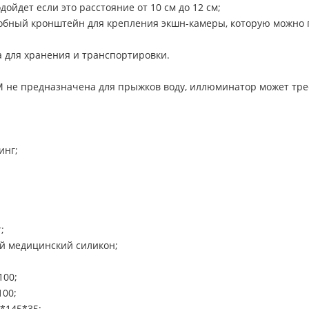
йдет если это расстояние от 10 см до 12 см;
бный кронштейн для крепления экшн-камеры, которую можно п
ка для хранения и транспортировки.
е предназначена для прыжков воду, иллюминатор может тресн
инг;
;
й медицинский силикон;
100;
100;
*145*35;