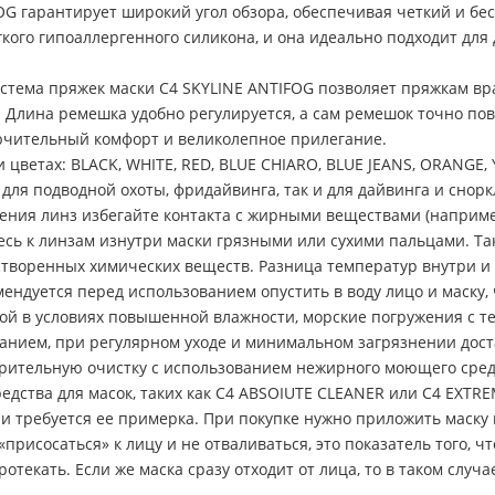
OG гарантирует широкий угол обзора, обеспечивая четкий и б
кого гипоаллергенного силикона, и она идеально подходит для
истема пряжек маски C4 SKYLINE ANTIFOG позволяет пряжкам вр
 Длина ремешка удобно регулируется, а сам ремешок точно пов
лючительный комфорт и великолепное прилегание.
 цветах: BLACK, WHITE, RED, BLUE CHIARO, BLUE JEANS, ORANGE,
для подводной охоты, фридайвинга, так и для дайвинга и снор
ния линз избегайте контакта с жирными веществами (наприм
сь к линзам изнутри маски грязными или сухими пальцами. Так
астворенных химических веществ. Разница температур внутри 
мендуется перед использованием опустить в воду лицо и маску
дой в условиях повышенной влажности, морские погружения с т
нием, при регулярном уходе и минимальном загрязнении дост
ительную очистку с использованием нежирного моющего средст
едства для масок, таких как C4 ABSOIUTE CLEANER или C4 EXTR
 требуется ее примерка. При покупке нужно приложить маску к 
«присосаться» к лицу и не отваливаться, это показатель того, 
ротекать. Если же маска сразу отходит от лица, то в таком случ