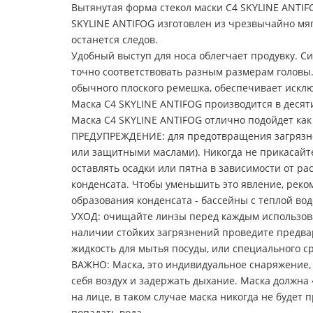
Вытянутая форма стекол маски C4 SKYLINE ANTIF
SKYLINE ANTIFOG изготовлен из чрезвычайно мяг
останется следов.
Удобный выступ для носа облегчает продувку. С
точно соответствовать разным размерам головы.
обычного плоского ремешка, обеспечивает иск
Маска C4 SKYLINE ANTIFOG производится в десяти
Маска C4 SKYLINE ANTIFOG отлично подойдет как 
ПРЕДУПРЕЖДЕНИЕ: для предотвращения загрязне
или защитными маслами). Никогда не прикасайте
оставлять осадки или пятна в зависимости от р
конденсата. Чтобы уменьшить это явление, реко
образования конденсата - бассейны с теплой во
УХОД: очищайте линзы перед каждым использова
наличии стойких загрязнений проведите предвар
жидкость для мытья посуды, или специального ср
ВАЖНО: Маска, это индивидуальное снаряжение, и
себя воздух и задержать дыхание. Маска должна 
на лице, в таком случае маска никогда не будет п
попадать вода.