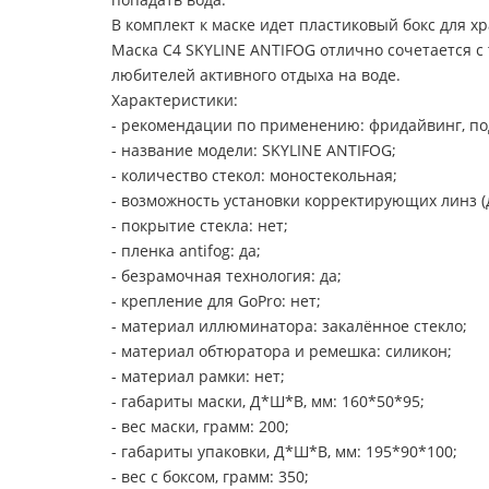
В комплект к маске идет пластиковый бокс для х
Маска C4 SKYLINE ANTIFOG отлично сочетается с
любителей активного отдыха на воде.
Характеристики:
- рекомендации по применению: фридайвинг, под
- название модели: SKYLINE ANTIFOG;
- количество стекол: моностекольная;
- возможность установки корректирующих линз (д
- покрытие стекла: нет;
- пленка antifog: да;
- безрамочная технология: да;
- крепление для GoPro: нет;
- материал иллюминатора: закалённое стекло;
- материал обтюратора и ремешка: силикон;
- материал рамки: нет;
- габариты маски, Д*Ш*В, мм: 160*50*95;
- вес маски, грамм: 200;
- габариты упаковки, Д*Ш*В, мм: 195*90*100;
- вес с боксом, грамм: 350;