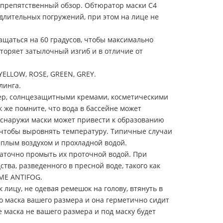
еспрепятственный обзор. Обтюратор маски C4
 длительных погружений, при этом на лице не
ащаться на 60 градусов, чтобы максимально
торяет затылочный изгиб и в отличие от
 YELLOW, ROSE, GREEN, GREY.
клинга.
ер, солнцезащитными кремами, косметическими
 же помните, что вода в бассейне может
и снаружи маски может привести к образованию
, чтобы выровнять температуру. Типичные случаи
еплым воздухом и прохладной водой.
аточно промыть их проточной водой. При
ва, разведенного в пресной воде, такого как
EME ANTIFOG.
лицу, не одевая ремешок на голову, втянуть в
что маска вашего размера и она герметично сидит
ае маска не вашего размера и под маску будет