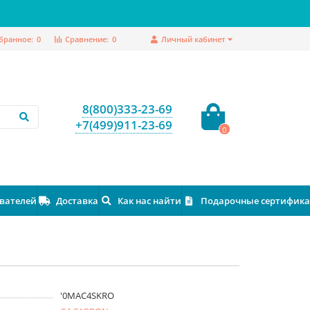
бранное:
0
Сравнение:
0
Личный кабинет
8(800)333-23-69
+7(499)911-23-69
0
ователей
Доставка
Как нас найти
Подарочные сертифик
'0MAC4SKRO