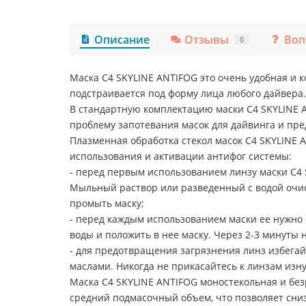
Описание
Отзывы
Воп
0
Маска C4 SKYLINE ANTIFOG это очень удобная и 
подстраивается под форму лица любого дайвера
В стандартную комплектацию маски C4 SKYLINE A
проблему запотевания масок для дайвинга и пре
Плазменная обработка стекол масок C4 SKYLINE
использования и активации антифог системы:
- перед первым использованием линзу маски C4
Мыльный раствор или разведенный с водой очис
промыть маску;
- перед каждым использованием маски ее нужно «
воды и положить в нее маску. Через 2-3 минуты 
- для предотвращения загрязнения линз избег
маслами. Никогда не прикасайтесь к линзам изн
Маска C4 SKYLINE ANTIFOG моностекольная и без
средний подмасочный объем, что позволяет сни