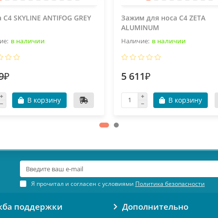
 C4 SKYLINE ANTIFOG GREY
Зажим для носа C4 ZETA
ALUMINUM
в наличии
в наличии
9₽
5 611₽
В корзину
В корзину
Я прочитал и согласен с условиями
Политика безопасности
жба поддержки
Дополнительно