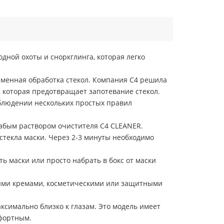
дной охоты и сноркглинга, которая легко
зменная обработка стекол. Компания C4 решила
, которая предотвращает запотевание стекол.
блюдении нескольких простых правил
абым раствором очистителя C4 CLEANER.
текла маски. Через 2-3 минуты необходимо
ь маски или просто набрать в бокс от маски
ными кремами, косметическими или защитными
ксимально близко к глазам. Это модель имеет
мфортным.