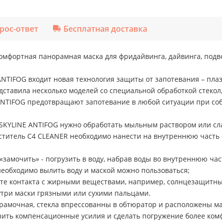
рос-ответ
Бесплатная доставка
комфортная панорамная маска для фридайвинга, дайвинга, подво
.
NTIFOG входит новая технология защиты от запотевания – пла
дставила несколько моделей со специальной обработкой стекол
 ANTIFOG предотвращают запотевание в любой ситуации при со
 SKYLINE ANTIFOG нужно обработать мыльным раствором или сл
титель C4 CLEANER необходимо нанести на внутреннюю часть с
замочить» - погрузить в воду, набрав воды во внутреннюю част
необходимо вылить воду и маской можно пользоваться;
айте контакта с жирными веществами, например, солнцезащит
утри маски грязными или сухими пальцами.
рамочная, стекла впрессованны в обтюратор и расположены ма
зить компенсационные усилия и сделать погружение более ко