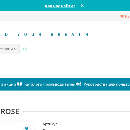
Как нас найти?
Из
LD YOUR BREATH
тегории
 и акции
Каталоги производителей
Руководства для польз
 ROSE
Артикул: