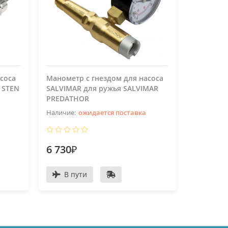
соса
Манометр с гнездом для насоса
Маска SA
 STEN
SALVIMAR для ружья SALVIMAR
черная
PREDATHOR
ожидается поставка
6 730₽
1 990₽
В пути