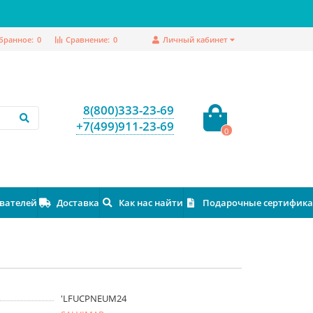
бранное:
0
Сравнение:
0
Личный кабинет
8(800)333-23-69
+7(499)911-23-69
0
ователей
Доставка
Как нас найти
Подарочные сертифик
'LFUCPNEUM24