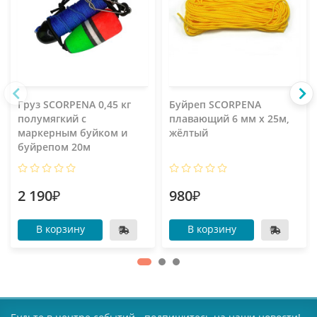
Груз SCORPENA 0,45 кг
Буйреп SCORPENA
полумягкий с
плавающий 6 мм х 25м,
маркерным буйком и
жёлтый
буйрепом 20м
2 190₽
980₽
В корзину
В корзину