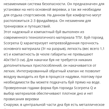
незаменимая система безопасности. Он предназначен для
установки на него основной веревки, а так же необходим
для отдыха спортсменов. На данном буе комфортно могут
расположиться 2-3 фридайвера. Он незаменим для
тренировок и путешествий.
Этот надежный и компактный буй выполнен из
современного технологичного материала ТПУ. Буй-тороид
Scorpena Q характеризует непревзойденная прочность
основного материала (3т на разрыв), легкость (вес всего 1,1
кг) и компактность (в чехле габариты не превышают
40х19х13 см). Для накачки буя не требуется никаких
дополнительных приспособлений, он накачивается от
легких. Интегрированный обратный клапан не позволит
воздуху выходить из буя в процессе надувки, поэтому при
необходимости Вы можете подкачать буй прямо на воде.
Проверенная годами форма буя-тороида Scorpena Q и
выбор материалов обеспечивают плотное дно и нет
провисания веревки
Снаружи, в центральной части дна буя есть металлическое